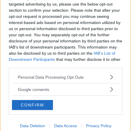
targeted advertising by us, please use the below opt-out
section to confirm your selection. Please note that after your
Corsi di Lingua per bambini
opt-out request is processed you may continue seeing
interest-based ads based on personal information utilized by
us or personal information disclosed to third parties prior to
your opt-out. You may separately opt-out of the further
disclosure of your personal information by third parties on the
IAB’s list of downstream participants. This information may
Laboratori creativi per bambini
also be disclosed by us to third parties on the
IAB’s List of
Downstream Participants
that may further disclose it to other
third parties.
Please note that this website/app uses one or more Google
Personal Data Processing Opt Outs
services and may gather and store information including but
not limited to your visit or usage behaviour. You may click to
Google consents
Asili Nido
grant or deny consent to Google and its third-party tags to
use your data for below specified purposes in below Google
CONFIRM
consent section.
Data Deletion
Data Access
Privacy Policy
Feste