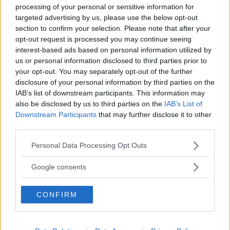
processing of your personal or sensitive information for
targeted advertising by us, please use the below opt-out
section to confirm your selection. Please note that after your
Corsi di Lingua per bambini
opt-out request is processed you may continue seeing
interest-based ads based on personal information utilized by
us or personal information disclosed to third parties prior to
your opt-out. You may separately opt-out of the further
disclosure of your personal information by third parties on the
IAB’s list of downstream participants. This information may
Laboratori creativi per bambini
also be disclosed by us to third parties on the
IAB’s List of
Downstream Participants
that may further disclose it to other
third parties.
Please note that this website/app uses one or more Google
Personal Data Processing Opt Outs
services and may gather and store information including but
not limited to your visit or usage behaviour. You may click to
Google consents
Asili Nido
grant or deny consent to Google and its third-party tags to
use your data for below specified purposes in below Google
CONFIRM
consent section.