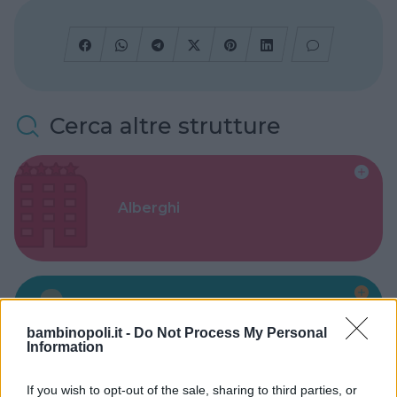
Cerca altre strutture
Alberghi
Valigie per il Parto
bambinopoli.it -
Do Not Process My Personal
Information
If you wish to opt-out of the sale, sharing to third parties, or