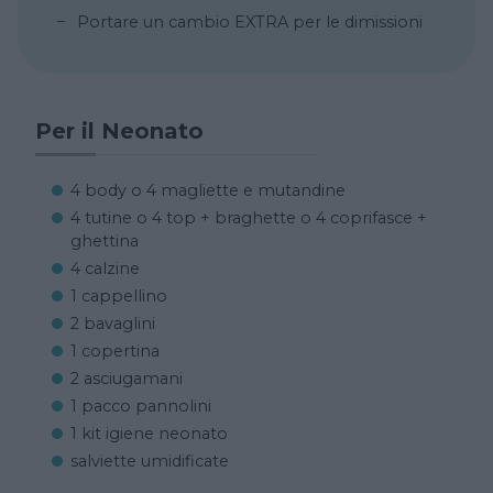
Portare un cambio EXTRA per le dimissioni
Per il Neonato
4 body o 4 magliette e mutandine
4 tutine o 4 top + braghette o 4 coprifasce +
ghettina
4 calzine
1 cappellino
2 bavaglini
1 copertina
2 asciugamani
1 pacco pannolini
1 kit igiene neonato
salviette umidificate