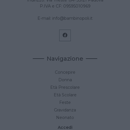
Indirizzo: Via Trieste 1/A- 35121 Padova
P.IVA e CF: 09595010969
E-mail:
info@bambinopoli.it
Navigazione
Concepire
Donna
Età Prescolare
Età Scolare
Feste
Gravidanza
Neonato
Accedi