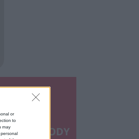
sonal or
ection to
ou may
 personal