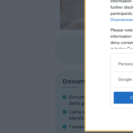
information 
further disc
participants
Downstream 
Please note
information 
deny consent
in below Go
SHARE
Persona
Google 
Documenti
Documentazione clinica
della gravidanza
Carta di
identità/Passaporto
Tessera sanitaria