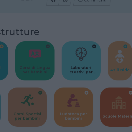
Commenti
strutture
l
Corsi di Lingua
Laboratori
Asili Nido
per bambini
creativi per
bambini
Corsi Sportivi
Ludoteca per
Scuole Mater
per bambini
bambini