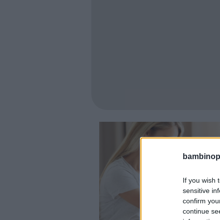
bambinopol
If you wish 
sensitive in
confirm you
continue se