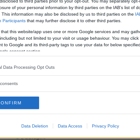
disclosed to third parties prior to your opt-out. You may separately opt-
losure of your personal information by third parties on the IAB’s list of
. This information may also be disclosed by us to third parties on the
IA
Participants
that may further disclose it to other third parties.
 that this website/app uses one or more Google services and may gath
including but not limited to your visit or usage behaviour. You may click 
 to Google and its third-party tags to use your data for below specifi
ogle consent section.
Commenti
l Data Processing Opt Outs
Per il Neonato
consents
4 body o 4 magliette e mutandine
CONFIRM
4 tutine o 4 top + braghette o 4
coprifasce + ghettina
4 calzine
Data Deletion
Data Access
Privacy Policy
1 cappellino
2 bavaglini