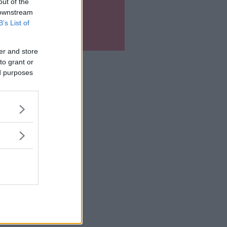
out of the
 downstream
B’s List of
er and store
to grant or
ed purposes