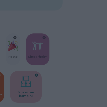
Feste
Kinderheim
Musei per
ne
bambini