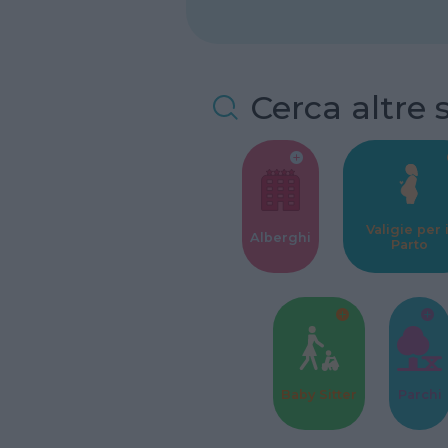
Cerca altre 
Valigie per i
Alberghi
Parto
Baby Sitter
Parchi