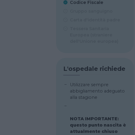
Codice Fiscale
Gruppo sanguigno
Carta d'identità padre
Tessera Sanitaria
Europea (straniere
dell'Unione europea)
L'ospedale richiede
Utilizzare sempre
abbigliamento adeguato
alla stagione
NOTA IMPORTANTE:
questo punto nascita è
attualmente chiuso