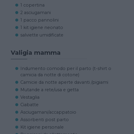
1 copertina
2 asciugamani
1 pacco pannolini
1 kit igiene neonato
salviette umidificate
Valigia mamma
Indumento comodo per il parto (t-shirt o
camicia da notte di cotone)
Camicie da notte aperte davanti /pigiami
Mutande a rete/usa e getta
Vestaglia
Ciabatte
Asciugamani/accappatoio
Assorbenti post parto
Kit igiene personale