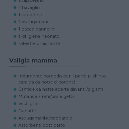
1 cappellino
2 bavaglini
1 copertina
2 asciugamani
1 pacco pannolini
1 kit igiene neonato
salviette umidificate
Valigia mamma
Indumento comodo per il parto (t-shirt o
camicia da notte di cotone)
Camicie da notte aperte davanti /pigiami
Mutande a rete/usa e getta
Vestaglia
Ciabatte
Asciugamani/accappatoio
Assorbenti post parto