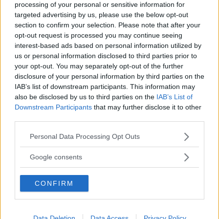
processing of your personal or sensitive information for
targeted advertising by us, please use the below opt-out
Corsi di Lingua per bambini
section to confirm your selection. Please note that after your
opt-out request is processed you may continue seeing
interest-based ads based on personal information utilized by
us or personal information disclosed to third parties prior to
your opt-out. You may separately opt-out of the further
disclosure of your personal information by third parties on the
IAB’s list of downstream participants. This information may
Laboratori creativi per bambini
also be disclosed by us to third parties on the
IAB’s List of
Downstream Participants
that may further disclose it to other
third parties.
Please note that this website/app uses one or more Google
Personal Data Processing Opt Outs
services and may gather and store information including but
not limited to your visit or usage behaviour. You may click to
Google consents
Asili Nido
grant or deny consent to Google and its third-party tags to
use your data for below specified purposes in below Google
CONFIRM
consent section.
Data Deletion
Data Access
Privacy Policy