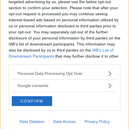
targeted advertising by us, please use the below opt-out
Corsi di Lingua per bambini
section to confirm your selection. Please note that after your
opt-out request is processed you may continue seeing
interest-based ads based on personal information utilized by
us or personal information disclosed to third parties prior to
your opt-out. You may separately opt-out of the further
disclosure of your personal information by third parties on the
IAB’s list of downstream participants. This information may
Laboratori creativi per bambini
also be disclosed by us to third parties on the
IAB’s List of
Downstream Participants
that may further disclose it to other
third parties.
Please note that this website/app uses one or more Google
Personal Data Processing Opt Outs
services and may gather and store information including but
Asili Nido
not limited to your visit or usage behaviour. You may click to
Google consents
grant or deny consent to Google and its third-party tags to
use your data for below specified purposes in below Google
CONFIRM
consent section.
Data Deletion
Data Access
Privacy Policy
Feste