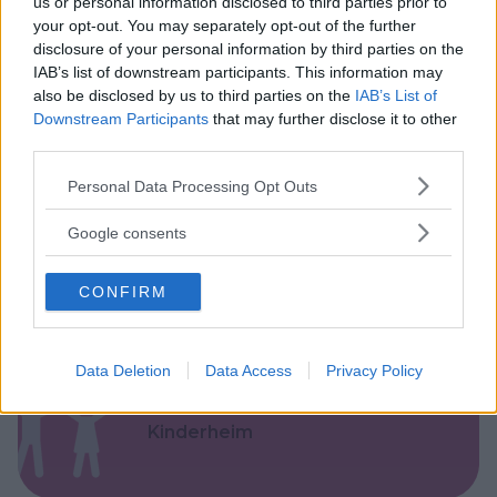
us or personal information disclosed to third parties prior to
your opt-out. You may separately opt-out of the further
disclosure of your personal information by third parties on the
IAB’s list of downstream participants. This information may
also be disclosed by us to third parties on the
IAB’s List of
Downstream Participants
that may further disclose it to other
Asili Nido
third parties.
Please note that this website/app uses one or more Google
Personal Data Processing Opt Outs
services and may gather and store information including but
not limited to your visit or usage behaviour. You may click to
Google consents
grant or deny consent to Google and its third-party tags to
use your data for below specified purposes in below Google
Feste
CONFIRM
consent section.
Data Deletion
Data Access
Privacy Policy
Kinderheim