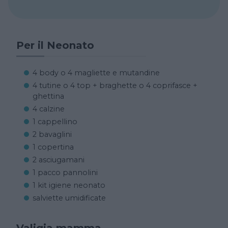
Per il Neonato
4 body o 4 magliette e mutandine
4 tutine o 4 top + braghette o 4 coprifasce +
ghettina
4 calzine
1 cappellino
2 bavaglini
1 copertina
2 asciugamani
1 pacco pannolini
1 kit igiene neonato
salviette umidificate
Valigia mamma