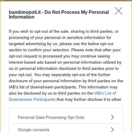
Alberghi
bambinopoli.it -
Do Not Process My Personal
Information
If you wish to opt-out of the sale, sharing to third parties, or
processing of your personal or sensitive information for
targeted advertising by us, please use the below opt-out
Valigie per il Parto
section to confirm your selection. Please note that after your
opt-out request is processed you may continue seeing
interest-based ads based on personal information utilized by
us or personal information disclosed to third parties prior to
your opt-out. You may separately opt-out of the further
disclosure of your personal information by third parties on the
Corsi di Lingua per bambini
IAB’s list of downstream participants. This information may
also be disclosed by us to third parties on the
IAB’s List of
Downstream Participants
that may further disclose it to other
third parties.
Please note that this website/app uses one or more Google
Personal Data Processing Opt Outs
services and may gather and store information including but
Laboratori creativi per bambini
not limited to your visit or usage behaviour. You may click to
Google consents