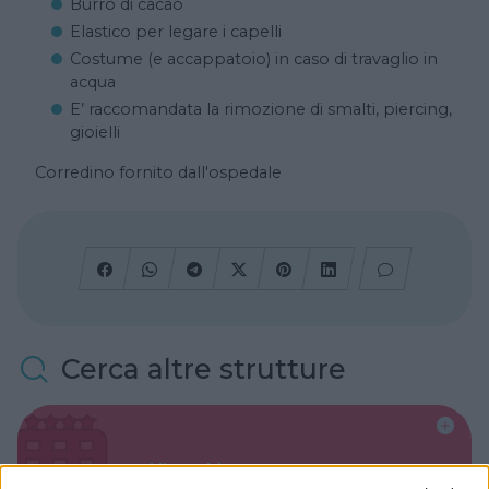
Burro di cacao
Elastico per legare i capelli
Costume (e accappatoio) in caso di travaglio in
acqua
E’ raccomandata la rimozione di smalti, piercing,
gioielli
Corredino fornito dall'ospedale
Cerca altre strutture
Alberghi