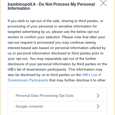
bambinopoli.it -
Do Not Process My Personal
Information
If you wish to opt-out of the sale, sharing to third parties, or
processing of your personal or sensitive information for
Valigie per il Parto
targeted advertising by us, please use the below opt-out
section to confirm your selection. Please note that after your
opt-out request is processed you may continue seeing
interest-based ads based on personal information utilized by
us or personal information disclosed to third parties prior to
your opt-out. You may separately opt-out of the further
disclosure of your personal information by third parties on the
Corsi di Lingua per bambini
IAB’s list of downstream participants. This information may
also be disclosed by us to third parties on the
IAB’s List of
Downstream Participants
that may further disclose it to other
third parties.
Please note that this website/app uses one or more Google
Personal Data Processing Opt Outs
services and may gather and store information including but
Laboratori creativi per bambini
not limited to your visit or usage behaviour. You may click to
Google consents
grant or deny consent to Google and its third-party tags to