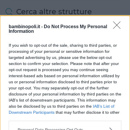
Cerca altre strutture
bambinopoli.it -
Do Not Process My Personal
Information
Alberghi
If you wish to opt-out of the sale, sharing to third parties, or
processing of your personal or sensitive information for
targeted advertising by us, please use the below opt-out
section to confirm your selection. Please note that after your
opt-out request is processed you may continue seeing
interest-based ads based on personal information utilized by
Valigie per il Parto
us or personal information disclosed to third parties prior to
your opt-out. You may separately opt-out of the further
disclosure of your personal information by third parties on the
IAB’s list of downstream participants. This information may
also be disclosed by us to third parties on the
IAB’s List of
Downstream Participants
that may further disclose it to other
Corsi di Lingua per bambini
third parties.
Please note that this website/app uses one or more Google
Personal Data Processing Opt Outs