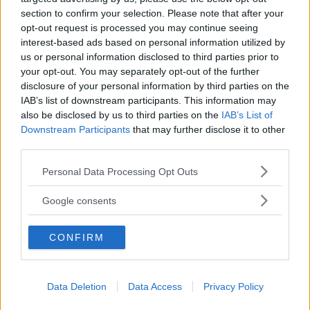
section to confirm your selection. Please note that after your
opt-out request is processed you may continue seeing
interest-based ads based on personal information utilized by
us or personal information disclosed to third parties prior to
your opt-out. You may separately opt-out of the further
Laboratori creativi per bambini
disclosure of your personal information by third parties on the
IAB’s list of downstream participants. This information may
also be disclosed by us to third parties on the
IAB’s List of
Downstream Participants
that may further disclose it to other
third parties.
Please note that this website/app uses one or more Google
Personal Data Processing Opt Outs
Asili Nido
services and may gather and store information including but
not limited to your visit or usage behaviour. You may click to
Google consents
grant or deny consent to Google and its third-party tags to
use your data for below specified purposes in below Google
CONFIRM
consent section.
Feste
Data Deletion
Data Access
Privacy Policy