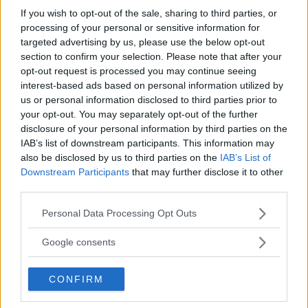
If you wish to opt-out of the sale, sharing to third parties, or
processing of your personal or sensitive information for
targeted advertising by us, please use the below opt-out
section to confirm your selection. Please note that after your
opt-out request is processed you may continue seeing
Corsi di Lingua per bambini
interest-based ads based on personal information utilized by
us or personal information disclosed to third parties prior to
your opt-out. You may separately opt-out of the further
disclosure of your personal information by third parties on the
IAB’s list of downstream participants. This information may
also be disclosed by us to third parties on the
IAB’s List of
Laboratori creativi per bambini
Downstream Participants
that may further disclose it to other
third parties.
Please note that this website/app uses one or more Google
Personal Data Processing Opt Outs
services and may gather and store information including but
not limited to your visit or usage behaviour. You may click to
Google consents
grant or deny consent to Google and its third-party tags to
Asili Nido
use your data for below specified purposes in below Google
CONFIRM
consent section.