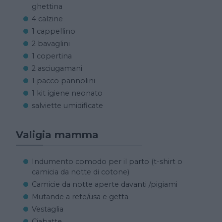
ghettina
4 calzine
1 cappellino
2 bavaglini
1 copertina
2 asciugamani
1 pacco pannolini
1 kit igiene neonato
salviette umidificate
Valigia mamma
Indumento comodo per il parto (t-shirt o
camicia da notte di cotone)
Camicie da notte aperte davanti /pigiami
Mutande a rete/usa e getta
Vestaglia
Ciabatte