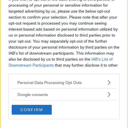
processing of your personal or sensitive information for
targeted advertising by us, please use the below opt-out
Corsi di Lingua per bambini
section to confirm your selection. Please note that after your
opt-out request is processed you may continue seeing
interest-based ads based on personal information utilized by
us or personal information disclosed to third parties prior to
your opt-out. You may separately opt-out of the further
disclosure of your personal information by third parties on the
Laboratori creativi per bambini
IAB’s list of downstream participants. This information may
also be disclosed by us to third parties on the
IAB’s List of
Downstream Participants
that may further disclose it to other
third parties.
Please note that this website/app uses one or more Google
Personal Data Processing Opt Outs
services and may gather and store information including but
Asili Nido
not limited to your visit or usage behaviour. You may click to
Google consents
grant or deny consent to Google and its third-party tags to
use your data for below specified purposes in below Google
CONFIRM
consent section.