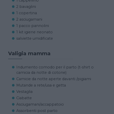
1 cappellino
2 bavaglini
1 copertina
2 asciugamani
1 pacco pannolini
1 kit igiene neonato
salviette umidificate
Valigia mamma
Indumento comodo per il parto (t-shirt o
camicia da notte di cotone)
Camicie da notte aperte davanti /pigiami
Mutande a rete/usa e getta
Vestaglia
Ciabatte
Asciugamani/accappatoio
Assorbenti post parto