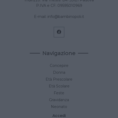
Indirizzo: Via Trieste 1/A- 35121 Padova
P.IVA e CF: 09595010969
E-mail:
info@bambinopoli.it
Navigazione
Concepire
Donna
Età Prescolare
Età Scolare
Feste
Gravidanza
Neonato
Accedi