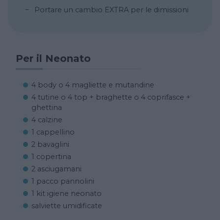
Portare un cambio EXTRA per le dimissioni
Per il Neonato
4 body o 4 magliette e mutandine
4 tutine o 4 top + braghette o 4 coprifasce +
ghettina
4 calzine
1 cappellino
2 bavaglini
1 copertina
2 asciugamani
1 pacco pannolini
1 kit igiene neonato
salviette umidificate