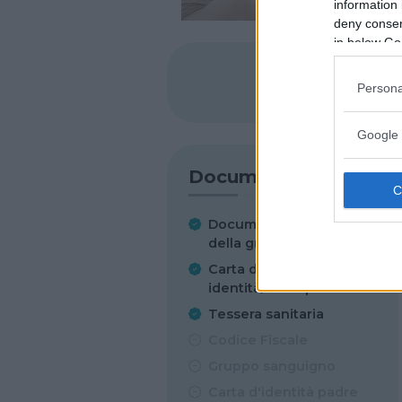
information 
deny consent
in below Go
SHARE
Persona
Google 
Documenti
Documentazione clinica
della gravidanza
Carta di
identità/Passaporto
Tessera sanitaria
Codice Fiscale
Gruppo sanguigno
Carta d'identità padre