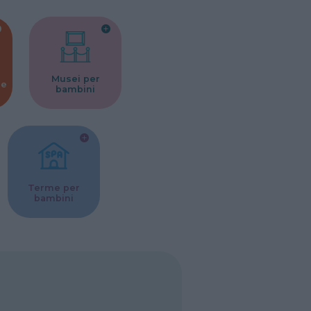
Musei per
ne
bambini
Terme per
bambini