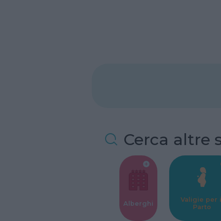
Cerca altre 
Valigie per i
Alberghi
Parto