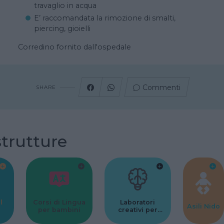
travaglio in acqua
E’ raccomandata la rimozione di smalti,
piercing, gioielli
Corredino fornito dall'ospedale
Commenti
SHARE
strutture
l
Corsi di Lingua
Laboratori
Asili Nido
per bambini
creativi per
bambini