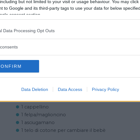
including but not limited to your visit or usage behaviour. You may click 
 to Google and its third-party tags to use your data for below specifi
ogle consent section.
Commenti
l Data Processing Opt Outs
consents
Per il Neonato
CONFIRM
4 body
4 tutine
Data Deletion
Data Access
Privacy Policy
4 ghettine
4 calzine
1 cappellino
1 felpa/maglioncino
1 asciugamano
1 telo di cotone per cambiare il bebè