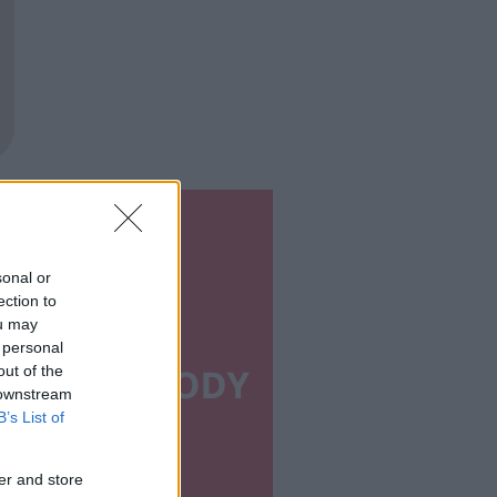
sonal or
ection to
ou may
 personal
out of the
 downstream
B’s List of
er and store