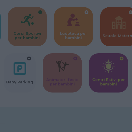
Corsi Sportivi
Ludoteca per
Scuole Mater
per bambini
bambini
Animatori feste
Centri Estivi per
Baby Parking
per bambini
bambini