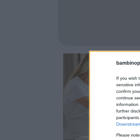
bambinopol
If you wish 
sensitive in
confirm you
continue se
information 
further disc
participants
Downstream 
Please note