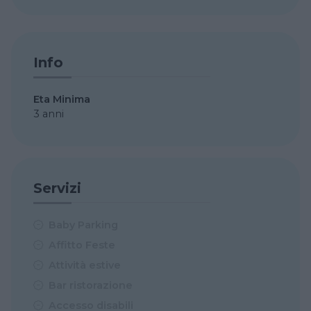
Info
Eta Minima
3 anni
Servizi
Baby Parking
Affitto Feste
Attività estive
Bar ristorazione
Accesso disabili