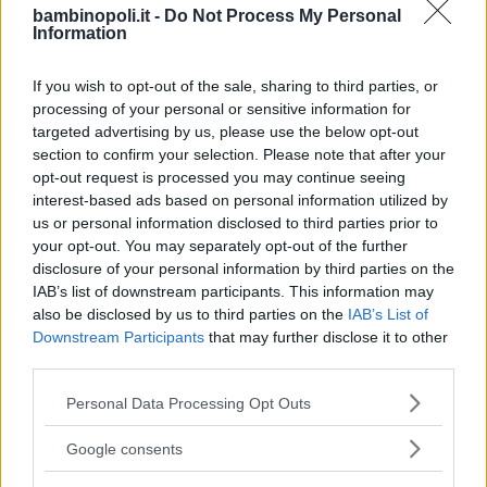
bambinopoli.it -
Do Not Process My Personal
Information
If you wish to opt-out of the sale, sharing to third parties, or
Feste
processing of your personal or sensitive information for
targeted advertising by us, please use the below opt-out
section to confirm your selection. Please note that after your
opt-out request is processed you may continue seeing
interest-based ads based on personal information utilized by
us or personal information disclosed to third parties prior to
Kinderheim
your opt-out. You may separately opt-out of the further
disclosure of your personal information by third parties on the
IAB’s list of downstream participants. This information may
also be disclosed by us to third parties on the
IAB’s List of
Downstream Participants
that may further disclose it to other
third parties.
Baby Sitter
Please note that this website/app uses one or more Google
Personal Data Processing Opt Outs
services and may gather and store information including but
not limited to your visit or usage behaviour. You may click to
Google consents
grant or deny consent to Google and its third-party tags to