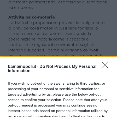
divertente permettendo l’espressione di sentimenti
ed emozioni.
Attività psico-motoria
L’attività che proponiamo prevede lo svolgimento
di brevi percorsi motori in cui il cane fornisce lo
stimolo necessario all’azione, esercitando la
coordinazione motoria come la capacità di
controllare e regolare il movimento tra gli arti
inferiori e superiori: i bambini verranno coinvolti
nella realizzazione di figure statiche componendo
con il proprio corpo il percorso che il cane deve
affrontare (tunnel e salti umani).
bambinopoli.it -
Do Not Process My Personal
Information
Attività di gioco collettivo
Al fine di incoraggiare la cooperazione, potenziare le
If you wish to opt-out of the sale, sharing to third parties, or
abilità comunicative, stimolare l’attenzione e
processing of your personal or sensitive information for
migliorare l’autostima si propongono momenti di
targeted advertising by us, please use the below opt-out
gioco collettivo in cui i bambini provano a mettersi
section to confirm your selection. Please note that after your
nelle “zampe” del cane partecipando a semplici
opt-out request is processed you may continue seeing
laboratori ludico-educativi quali: “Attento a dove
interest-based ads based on personal information utilized by
tocchi!” e “Attento a cosa mangia!”
us or personal information disclosed to third parties prior to