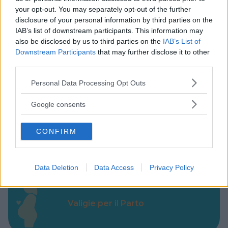
your opt-out. You may separately opt-out of the further
disclosure of your personal information by third parties on the
IAB’s list of downstream participants. This information may
also be disclosed by us to third parties on the
IAB’s List of
Downstream Participants
that may further disclose it to other
third parties.
Please note that this website/app uses one or more Google
Personal Data Processing Opt Outs
Cerca altre strutture
services and may gather and store information including but
not limited to your visit or usage behaviour. You may click to
Google consents
grant or deny consent to Google and its third-party tags to
use your data for below specified purposes in below Google
CONFIRM
Alberghi
consent section.
Data Deletion
Data Access
Privacy Policy
Valigie per il Parto