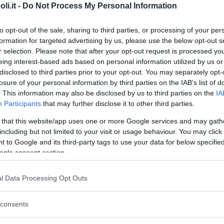
i.it -
Do Not Process My Personal Information
to opt-out of the sale, sharing to third parties, or processing of your per
formation for targeted advertising by us, please use the below opt-out s
Commenti
r selection. Please note that after your opt-out request is processed y
eing interest-based ads based on personal information utilized by us or
disclosed to third parties prior to your opt-out. You may separately opt-
losure of your personal information by third parties on the IAB’s list of
Attività Musica
. This information may also be disclosed by us to third parties on the
IA
Participants
that may further disclose it to other third parties.
Giocalamusica per bambini dai 18 ai 30 mesi.
 that this website/app uses one or more Google services and may gath
Giocala musica per bambini dai 3 ai 6 anni.
including but not limited to your visit or usage behaviour. You may click 
 to Google and its third-party tags to use your data for below specifi
ogle consent section.
Attività Gioco
l Data Processing Opt Outs
Laboratori ludicoespressivi per bambini dai 18
ai 30 mesi.
consents
Attività Psicomotricità