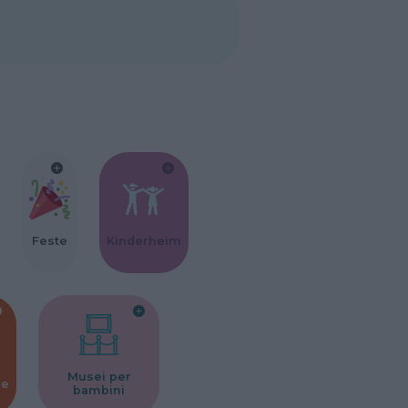
Feste
Kinderheim
Musei per
ne
bambini