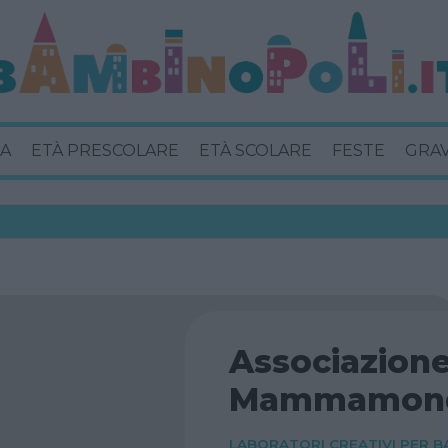
A
ETÀ PRESCOLARE
ETÀ SCOLARE
FESTE
GRA
Associazion
Mammamon
LABORATORI CREATIVI PER B