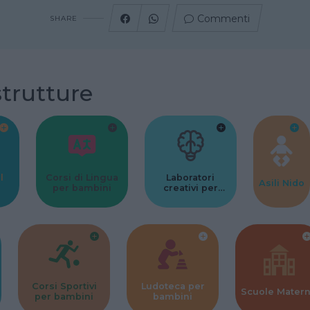
Commenti
SHARE
strutture
l
Corsi di Lingua
Laboratori
Asili Nido
per bambini
creativi per
bambini
Corsi Sportivi
Ludoteca per
Scuole Mater
per bambini
bambini