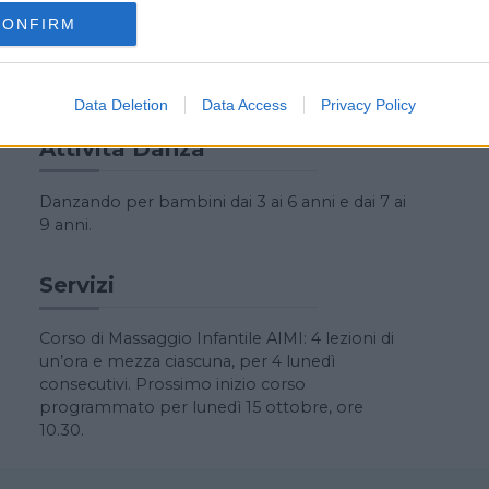
CONFIRM
Giocoginnastica
Psicomotricità musicale per bambini dai 3 ai 6
anni.
Data Deletion
Data Access
Privacy Policy
Attività Danza
Danzando per bambini dai 3 ai 6 anni e dai 7 ai
9 anni.
Servizi
Corso di Massaggio Infantile AIMI: 4 lezioni di
un’ora e mezza ciascuna, per 4 lunedì
consecutivi. Prossimo inizio corso
programmato per lunedì 15 ottobre, ore
10.30.