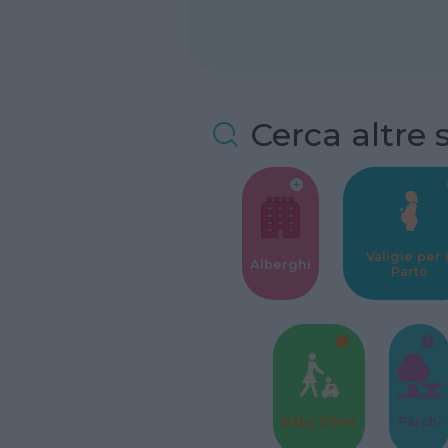
Cerca altre 
Valigie per i
Alberghi
Parto
Baby Sitter
Parchi