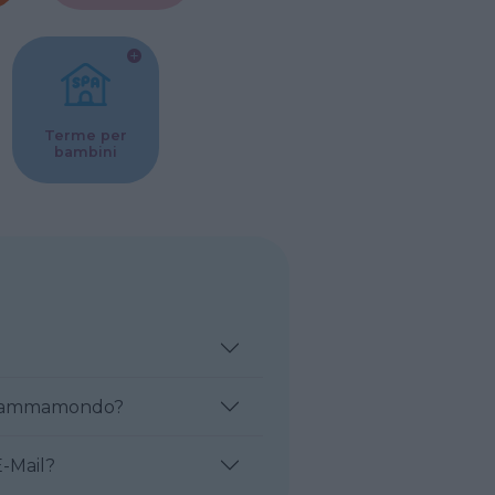
Terme per
bambini
ne Mammamondo?
-Mail?