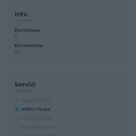
Info
Eta Minima
5
Eta Massima
10
Servizi
Baby Parking
Affitto Feste
Attività estive
Bar ristorazione
Accesso disabili