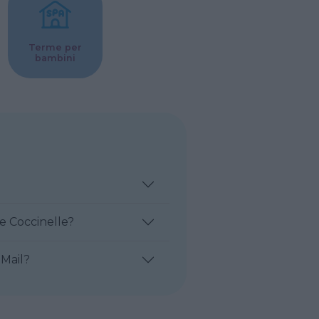
Terme per
bambini
e Coccinelle?
-Mail?