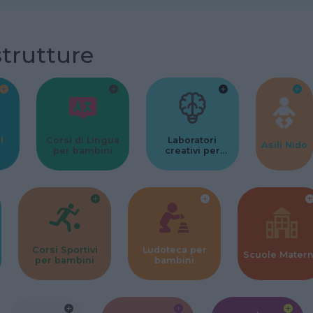
strutture
l
Corsi di Lingua
Laboratori
Asili Nido
per bambini
creativi per
bambini
Corsi Sportivi
Ludoteca per
Scuole Mater
per bambini
bambini