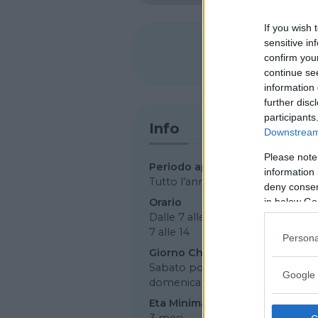
If you wish 
sensitive in
SHARE
confirm you
continue se
information 
further disc
participants
Info
Downstream 
Please note
Periodo apertura
information 
Tutto l’anno
deny consent
Orario
in below Go
Dalle 7 alle 20. Il sabato dalle
7 alle 14
Persona
Giorno Chiusura
Sabato pomeriggio e
Google 
domenica
Eta Minima
3 mesi