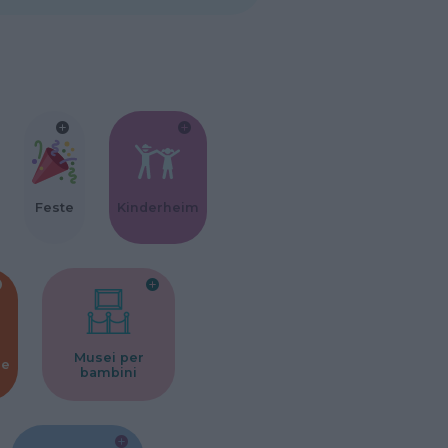
Feste
Kinderheim
Musei per
ne
bambini