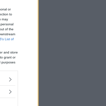
sonal or
ection to
ou may
 personal
out of the
 downstream
B’s List of
er and store
to grant or
ed purposes