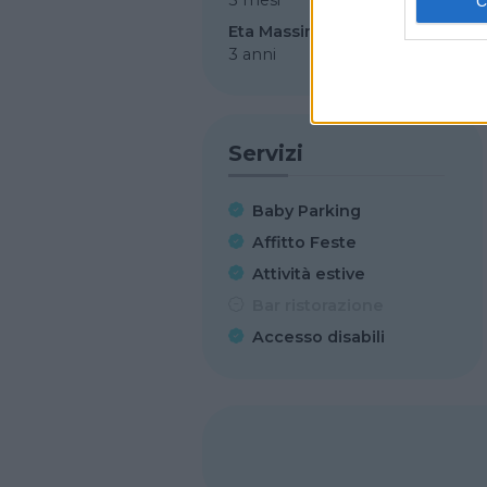
Eta Massima
3 anni
Servizi
Baby Parking
Affitto Feste
Attività estive
Bar ristorazione
Accesso disabili