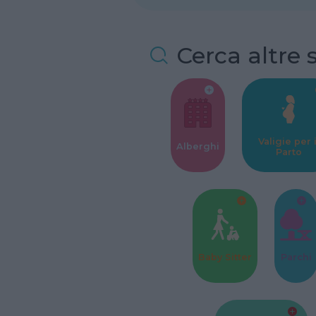
Cerca altre 
Valigie per i
Alberghi
Parto
Baby Sitter
Parchi