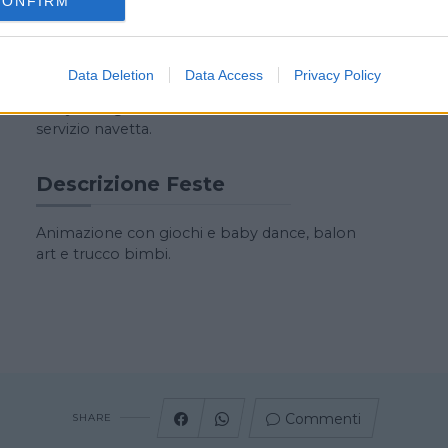
CONFIRM
Realizzazione di lavoretti con diversi materiali
Descrizione Baby Parking
Data Deletion
Data Access
Privacy Policy
Baby sitting a domicilio, oltre che in struttura,
servizio navetta.
Descrizione Feste
Animazione con giochi e baby dance, balon
art e trucco bimbi.
Commenti
SHARE