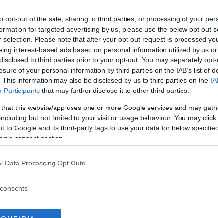
to opt-out of the sale, sharing to third parties, or processing of your per
formation for targeted advertising by us, please use the below opt-out s
Commenti
r selection. Please note that after your opt-out request is processed y
eing interest-based ads based on personal information utilized by us or
disclosed to third parties prior to your opt-out. You may separately opt-
losure of your personal information by third parties on the IAB’s list of
. This information may also be disclosed by us to third parties on the
IA
Attività Pittura
Participants
that may further disclose it to other third parties.
 that this website/app uses one or more Google services and may gath
Pittura a dito, a tempera, con acquerelli.
including but not limited to your visit or usage behaviour. You may click 
 to Google and its third-party tags to use your data for below specifi
Attività Manipolazione
ogle consent section.
Plastichina, pasta di mais, pasta di sale e tanto
l Data Processing Opt Outs
altro
consents
Attività Arte