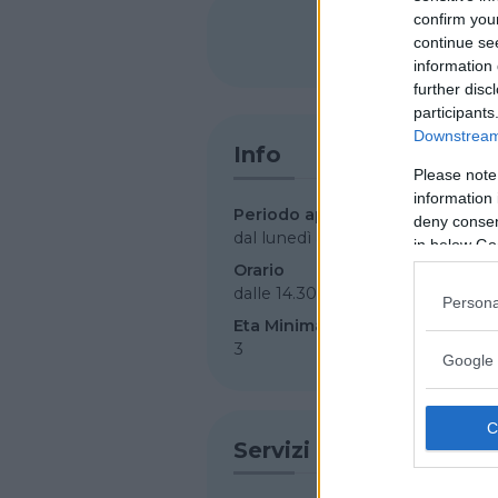
confirm you
SHARE
continue se
information 
further disc
participants
Downstream 
Info
Please note
information 
Periodo apertura
deny consent
dal lunedì al venerdì
in below Go
Orario
dalle 14.30
Persona
Eta Minima
3
Google 
Servizi