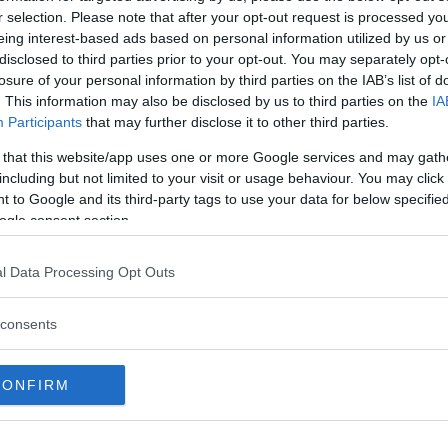
r selection. Please note that after your opt-out request is processed y
Commenti
eing interest-based ads based on personal information utilized by us or
disclosed to third parties prior to your opt-out. You may separately opt-
losure of your personal information by third parties on the IAB’s list of
. This information may also be disclosed by us to third parties on the
IA
Participants
that may further disclose it to other third parties.
Attività Musica
 that this website/app uses one or more Google services and may gath
including but not limited to your visit or usage behaviour. You may click 
Corsi di musica, tastiera, pianoforte e chitarra a
 to Google and its third-party tags to use your data for below specifi
partire dai 3 anni seguendo il
metodo
ogle consent section.
Yamaha
.
Ogni allievo ha uno strumento a sua
disposizione nell’aula.
l Data Processing Opt Outs
consents
CONFIRM