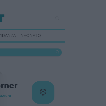
VIDANZA
NEONATO
orner
AMBINI