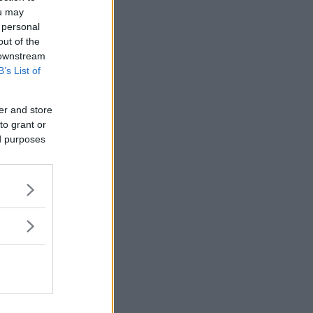
ou may
 personal
out of the
 downstream
B’s List of
er and store
to grant or
ed purposes