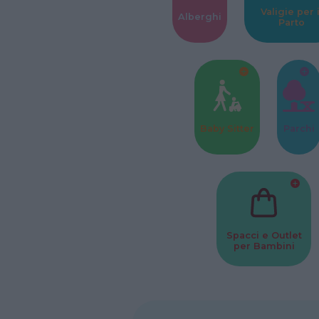
Valigie per i
Alberghi
Parto
Baby Sitter
Parchi
Spacci e Outlet
per Bambini