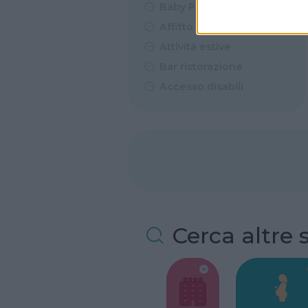
Baby Parking
Affitto Feste
Attività estive
Bar ristorazione
Accesso disabili
Cerca altre 