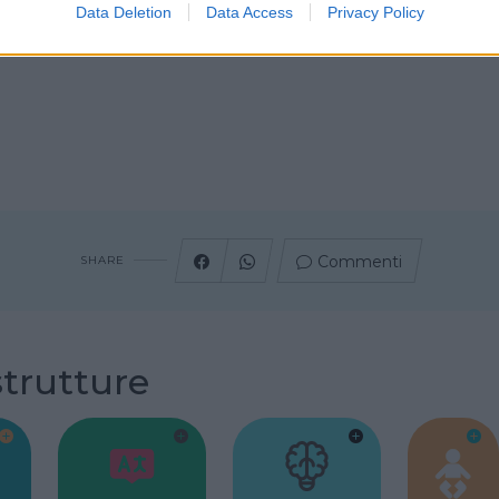
Data Deletion
Data Access
Privacy Policy
Commenti
SHARE
strutture