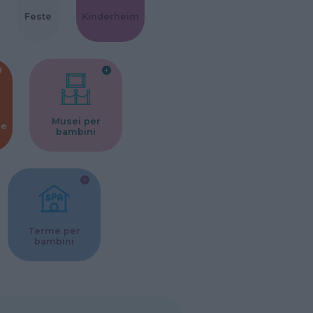
Feste
Kinderheim
Musei per
ne
bambini
Terme per
bambini