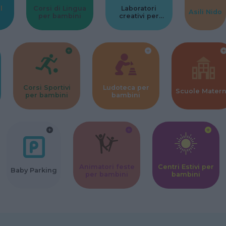
l
Corsi di Lingua
Laboratori
Asili Nido
per bambini
creativi per
bambini
Corsi Sportivi
Ludoteca per
Scuole Mater
per bambini
bambini
Animatori feste
Centri Estivi per
Baby Parking
per bambini
bambini