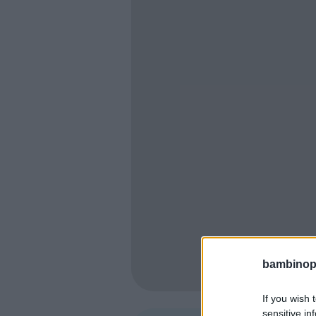
bambinopol
If you wish 
sensitive in