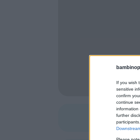
bambinopol
If you wish 
sensitive in
confirm you
continue se
information 
further disc
SHARE
participants
Downstream 
Please note