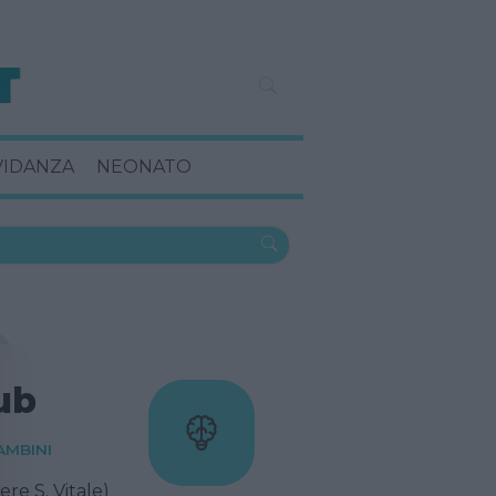
VIDANZA
NEONATO
ub
AMBINI
ere S. Vitale)