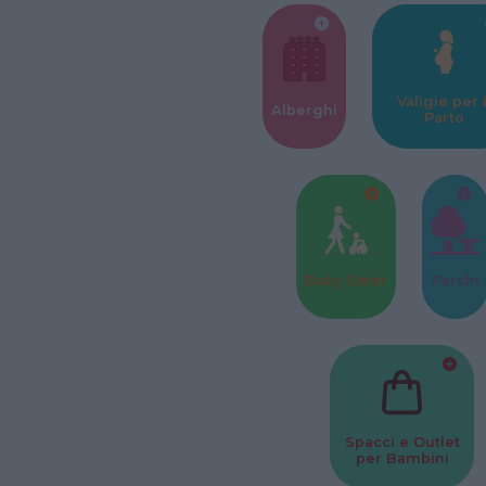
Valigie per i
Alberghi
Parto
Baby Sitter
Parchi
Spacci e Outlet
per Bambini