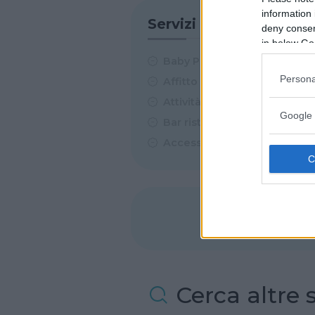
information 
Servizi
deny consent
in below Go
Baby Parking
Persona
Affitto Feste
Attività estive
Google 
Bar ristorazione
Accesso disabili
Cerca altre 