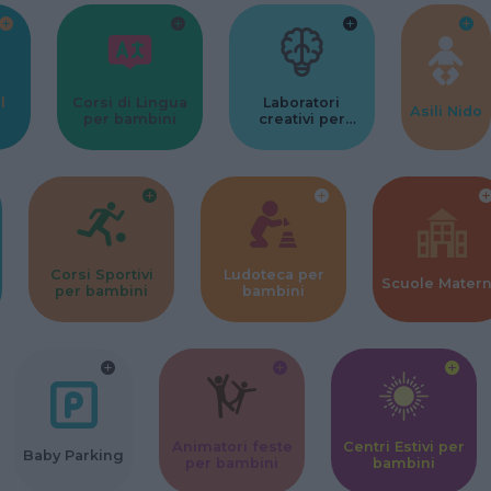
l
Corsi di Lingua
Laboratori
Asili Nido
per bambini
creativi per
bambini
Corsi Sportivi
Ludoteca per
Scuole Mater
per bambini
bambini
Animatori feste
Centri Estivi per
Baby Parking
per bambini
bambini