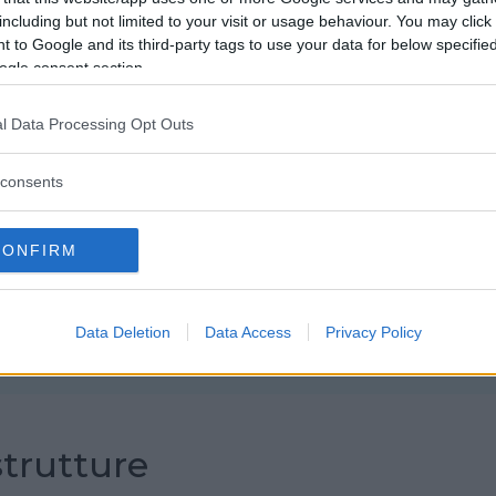
including but not limited to your visit or usage behaviour. You may click 
Attività Circo
 to Google and its third-party tags to use your data for below specifi
ogle consent section.
Sotto un tendone di stelle
Laboratorio di circo & teatro per bambini
l Data Processing Opt Outs
Nella nostra lunga esperienza formativa
l’immaginario del circo ha da sempre
stimolato la fantasia dei bambini. Affascinati
consents
dalle figure bizzarre e poetiche che lo
popolan
CONFIRM
Data Deletion
Data Access
Privacy Policy
Commenti
SHARE
strutture