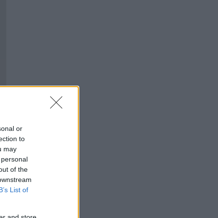
sonal or
ection to
ou may
 personal
out of the
 downstream
B’s List of
er and store