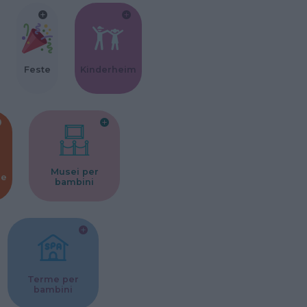
Feste
Kinderheim
Musei per
ne
bambini
Terme per
bambini