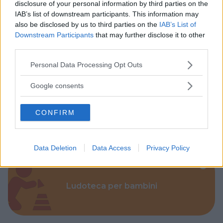
disclosure of your personal information by third parties on the
IAB’s list of downstream participants. This information may
also be disclosed by us to third parties on the
IAB’s List of
Downstream Participants
that may further disclose it to other
third parties.
Parchi
Please note that this website/app uses one or more Google
Personal Data Processing Opt Outs
services and may gather and store information including but
not limited to your visit or usage behaviour. You may click to
Google consents
grant or deny consent to Google and its third-party tags to
use your data for below specified purposes in below Google
CONFIRM
consent section.
Corsi Sportivi per bambini
Data Deletion
Data Access
Privacy Policy
Ludoteca per bambini