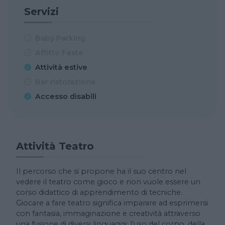
Servizi
Baby Parking
Affitto Feste
Attività estive
Bar ristorazione
Accesso disabili
Attività Teatro
Il percorso che si propone ha il suo centro nel
vedere il teatro come gioco e non vuole essere un
corso didattico di apprendimento di tecniche.
Giocare a fare teatro significa imparare ad esprimersi
con fantasia, immaginazione e creatività attraverso
una fusione di diversi linguaggi: l’uso del corpo, della