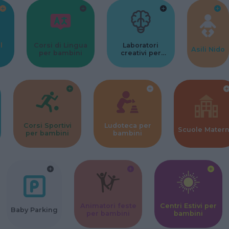
l
Corsi di Lingua
Laboratori
Asili Nido
per bambini
creativi per
bambini
Corsi Sportivi
Ludoteca per
Scuole Mater
per bambini
bambini
Animatori feste
Centri Estivi per
Baby Parking
per bambini
bambini