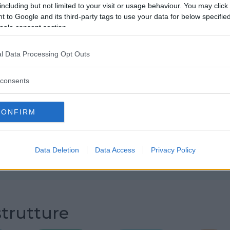
including but not limited to your visit or usage behaviour. You may click 
Attività Psicomotricità
 to Google and its third-party tags to use your data for below specifi
ogle consent section.
Psicomotricità
l Data Processing Opt Outs
Servizi
consents
– attività di socializzazione
– educazione motoria
CONFIRM
Data Deletion
Data Access
Privacy Policy
Commenti
SHARE
strutture