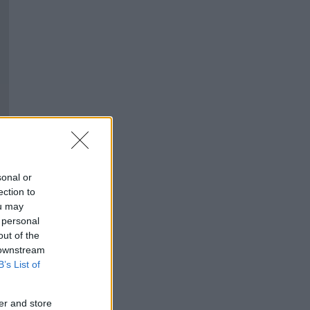
sonal or
ection to
ou may
 personal
out of the
 downstream
B’s List of
er and store