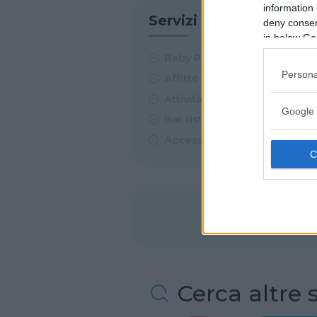
information 
Servizi
deny consent
in below Go
Baby Parking
Persona
Affitto Feste
Attività estive
Google 
Bar ristorazione
Accesso disabili
Cerca altre 