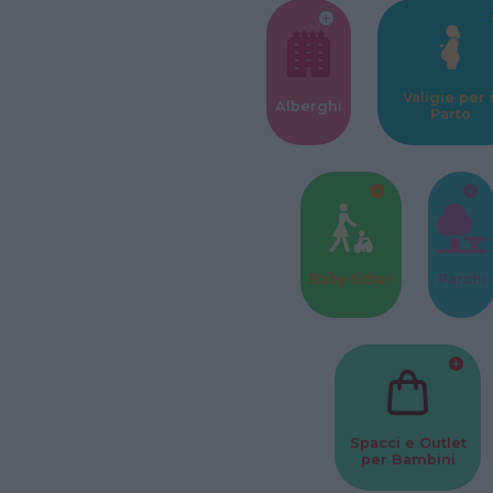
Valigie per i
Alberghi
Parto
Baby Sitter
Parchi
Spacci e Outlet
per Bambini