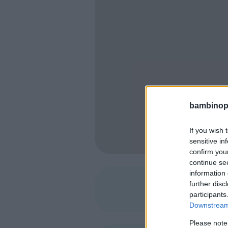
bambinopol
If you wish 
sensitive in
confirm you
continue se
information 
further disc
SHARE
participants
Downstream 
Please note