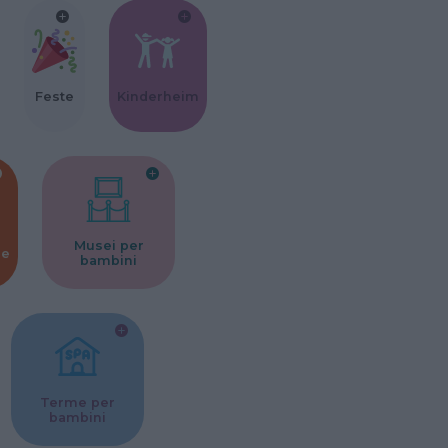
Feste
Kinderheim
Musei per
ne
bambini
Terme per
bambini