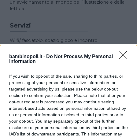
un avvicinamento al mondo dell’illustrazione e della
lettura
Servizi
Wi.fi/ fasciatoio. spazio gioco e incontro.
incontri per le classi. visite guidate e laboratori a
scuola. Libreria itinerante.
bambinopoli.it -
Do Not Process My Personal
Information
If you wish to opt-out of the sale, sharing to third parties, or
processing of your personal or sensitive information for
targeted advertising by us, please use the below opt-out
section to confirm your selection. Please note that after your
opt-out request is processed you may continue seeing
Cerca altre strutture
interest-based ads based on personal information utilized by
us or personal information disclosed to third parties prior to
your opt-out. You may separately opt-out of the further
disclosure of your personal information by third parties on the
IAB’s list of downstream participants. This information may
Alberghi