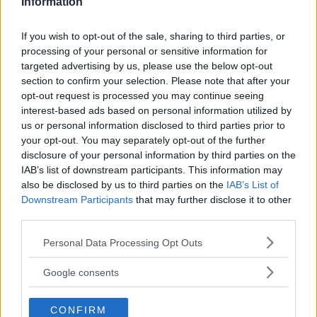
Information
Feste
If you wish to opt-out of the sale, sharing to third parties, or
processing of your personal or sensitive information for
targeted advertising by us, please use the below opt-out
section to confirm your selection. Please note that after your
opt-out request is processed you may continue seeing
interest-based ads based on personal information utilized by
Kinderheim
us or personal information disclosed to third parties prior to
your opt-out. You may separately opt-out of the further
disclosure of your personal information by third parties on the
IAB’s list of downstream participants. This information may
also be disclosed by us to third parties on the
IAB’s List of
Downstream Participants
that may further disclose it to other
Baby Sitter
third parties.
Please note that this website/app uses one or more Google
Personal Data Processing Opt Outs
services and may gather and store information including but
not limited to your visit or usage behaviour. You may click to
Google consents
grant or deny consent to Google and its third-party tags to
use your data for below specified purposes in below Google
Parchi
CONFIRM
consent section.