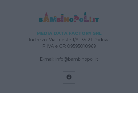
MEDIA DATA FACTORY SRL
Indirizzo: Via Trieste 1/A- 35121 Padova
P.IVA e CF: 09595010969
E-mail:
info@bambinopoli.it
Navigazione
Concepire
Donna
Età Prescolare