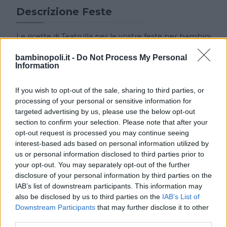
Descrizione Feste
Le ricette di Teatrulla per le vostre feste per bambini
dai 3 ai 16 anni:
bambinopoli.it -
Do Not Process My Personal
Festa in valigia
Information
Ogni animatore è accompagnato dalla sua
inseparabile compagna di viaggio, la valigia.
Dal suo interno compaiono gli oggetti più strani e
If you wish to opt-out of the sale, sharing to third parties, or
disparati che introducono giochi, musica,
processing of your personal or sensitive information for
sculture di palloncini e tanto divertimento. In fondo
targeted advertising by us, please use the below opt-out
in fondo l’importante è giocare!!!
section to confirm your selection. Please note that after your
opt-out request is processed you may continue seeing
interest-based ads based on personal information utilized by
us or personal information disclosed to third parties prior to
your opt-out. You may separately opt-out of the further
disclosure of your personal information by third parties on the
IAB’s list of downstream participants. This information may
also be disclosed by us to third parties on the
IAB’s List of
Downstream Participants
that may further disclose it to other
Cerca altre strutture
third parties.