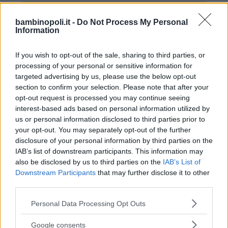
bambinopoli.it -
Do Not Process My Personal
Information
Asili Nido
If you wish to opt-out of the sale, sharing to third parties, or
processing of your personal or sensitive information for
targeted advertising by us, please use the below opt-out
section to confirm your selection. Please note that after your
opt-out request is processed you may continue seeing
Feste
interest-based ads based on personal information utilized by
us or personal information disclosed to third parties prior to
your opt-out. You may separately opt-out of the further
disclosure of your personal information by third parties on the
IAB’s list of downstream participants. This information may
also be disclosed by us to third parties on the
IAB’s List of
Kinderheim
Downstream Participants
that may further disclose it to other
third parties.
Please note that this website/app uses one or more Google
Personal Data Processing Opt Outs
services and may gather and store information including but
not limited to your visit or usage behaviour. You may click to
Google consents