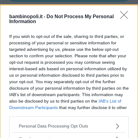
bambinopoli.it -
Do Not Process My Personal
Information
Asili Nido
If you wish to opt-out of the sale, sharing to third parties, or
processing of your personal or sensitive information for
targeted advertising by us, please use the below opt-out
section to confirm your selection. Please note that after your
opt-out request is processed you may continue seeing
Feste
interest-based ads based on personal information utilized by
us or personal information disclosed to third parties prior to
your opt-out. You may separately opt-out of the further
disclosure of your personal information by third parties on the
IAB’s list of downstream participants. This information may
also be disclosed by us to third parties on the
IAB’s List of
Downstream Participants
that may further disclose it to other
Kinderheim
third parties.
Please note that this website/app uses one or more Google
Personal Data Processing Opt Outs
services and may gather and store information including but
not limited to your visit or usage behaviour. You may click to