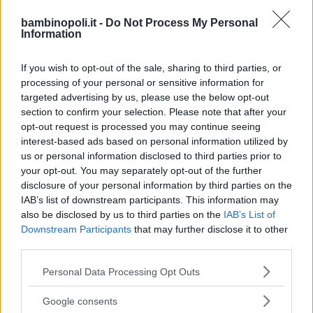
bambinopoli.it -
Do Not Process My Personal
Asili Nido
Information
If you wish to opt-out of the sale, sharing to third parties, or
processing of your personal or sensitive information for
targeted advertising by us, please use the below opt-out
section to confirm your selection. Please note that after your
Feste
opt-out request is processed you may continue seeing
interest-based ads based on personal information utilized by
us or personal information disclosed to third parties prior to
your opt-out. You may separately opt-out of the further
disclosure of your personal information by third parties on the
IAB’s list of downstream participants. This information may
also be disclosed by us to third parties on the
IAB’s List of
Kinderheim
Downstream Participants
that may further disclose it to other
third parties.
Please note that this website/app uses one or more Google
Personal Data Processing Opt Outs
services and may gather and store information including but
not limited to your visit or usage behaviour. You may click to
Google consents
grant or deny consent to Google and its third-party tags to