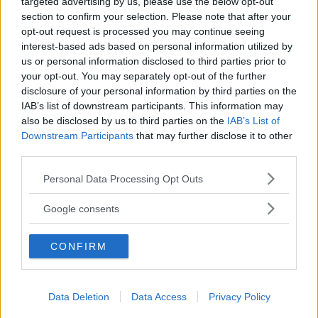
targeted advertising by us, please use the below opt-out
section to confirm your selection. Please note that after your
Kinderheim
opt-out request is processed you may continue seeing
interest-based ads based on personal information utilized by
us or personal information disclosed to third parties prior to
your opt-out. You may separately opt-out of the further
disclosure of your personal information by third parties on the
IAB’s list of downstream participants. This information may
also be disclosed by us to third parties on the
IAB’s List of
Baby Sitter
Downstream Participants
that may further disclose it to other
third parties.
Please note that this website/app uses one or more Google
Personal Data Processing Opt Outs
services and may gather and store information including but
not limited to your visit or usage behaviour. You may click to
Google consents
Parchi
grant or deny consent to Google and its third-party tags to
use your data for below specified purposes in below Google
CONFIRM
consent section.
Data Deletion
Data Access
Privacy Policy
Corsi Sportivi per bambini