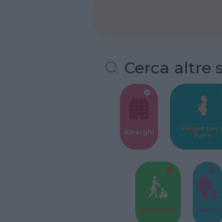
Cerca altre 
Valigie per i
Alberghi
Parto
Baby Sitter
Parchi