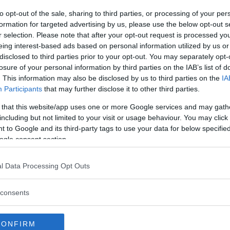
to opt-out of the sale, sharing to third parties, or processing of your per
formation for targeted advertising by us, please use the below opt-out s
r selection. Please note that after your opt-out request is processed y
Commenti
eing interest-based ads based on personal information utilized by us or
disclosed to third parties prior to your opt-out. You may separately opt-
losure of your personal information by third parties on the IAB’s list of
. This information may also be disclosed by us to third parties on the
IA
Commento
Participants
that may further disclose it to other third parties.
 that this website/app uses one or more Google services and may gath
Il Ludo Baby Giotto è un nuovo servizio
including but not limited to your visit or usage behaviour. You may click 
dedicato all’infanzia inaugurato sul territorio
 to Google and its third-party tags to use your data for below specifi
della Circoscrizione 8.
ogle consent section.
È uno spazio pensato per le bambine e i
bambini di età compresa tra i diciotto mesi e i
tre anni che possono soggiornarvi in
l Data Processing Opt Outs
compagnia di personale educativo
specializzato, per un massimo di tre ore
consents
giornaliere, senza la presenza dei genitori o di
un adulto di riferimento.
Il Ludo Baby è pensato per le famiglie che
CONFIRM
desiderano offrire opportunità di crescita e