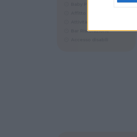
Baby Parking
Affitto Feste
Attività estive
Bar Ristorazione
Accesso disabili