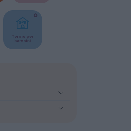
Terme per
bambini