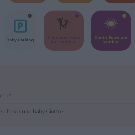
Animatori feste
Centri Estivi per
Baby Parking
per bambini
bambini
 Giotto?
Come posso contattare al telefono Ludo baby Giotto?