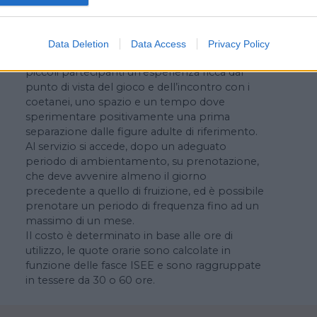
socializzazione alle loro bambine e ai loro
bambini ma che non hanno necessità di
utilizzare il tempo prolungato dei nidi
Data Deletion
Data Access
Privacy Policy
d’infanzia territoriali. Il servizio propone ai
piccoli partecipanti un’esperienza ricca dal
punto di vista del gioco e dell’incontro con i
coetanei, uno spazio e un tempo dove
sperimentare positivamente una prima
separazione dalle figure adulte di riferimento.
Al servizio si accede, dopo un adeguato
periodo di ambientamento, su prenotazione,
che deve avvenire almeno il giorno
precedente a quello di fruizione, ed è possibile
prenotare un periodo di frequenza fino ad un
massimo di un mese.
Il costo è determinato in base alle ore di
utilizzo, le quote orarie sono calcolate in
funzione delle fasce ISEE e sono raggruppate
in tessere da 30 o 60 ore.