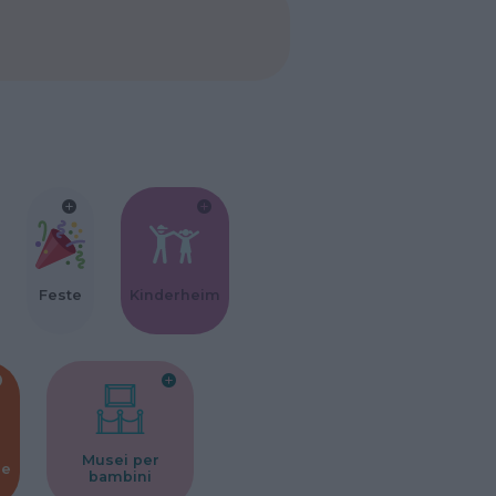
Feste
Kinderheim
Musei per
ne
bambini