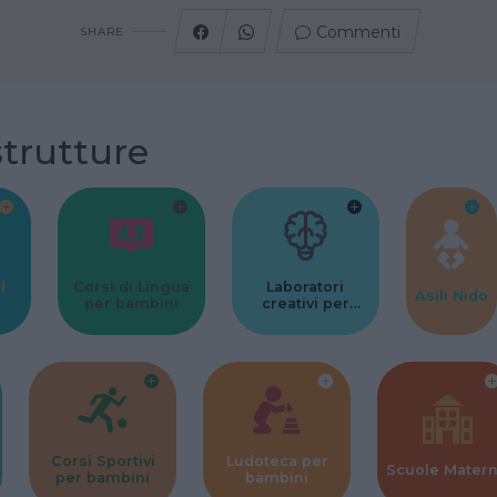
Commenti
SHARE
strutture
l
Corsi di Lingua
Laboratori
Asili Nido
per bambini
creativi per
bambini
Corsi Sportivi
Ludoteca per
Scuole Mater
per bambini
bambini