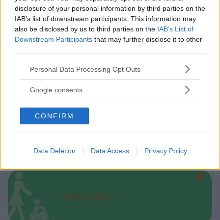
disclosure of your personal information by third parties on the
IAB’s list of downstream participants. This information may
also be disclosed by us to third parties on the
IAB’s List of
Downstream Participants
that may further disclose it to other
third parties.
Feste
Please note that this website/app uses one or more Google
Personal Data Processing Opt Outs
services and may gather and store information including but
not limited to your visit or usage behaviour. You may click to
Google consents
grant or deny consent to Google and its third-party tags to
use your data for below specified purposes in below Google
CONFIRM
consent section.
Kinderheim
Data Deletion
Data Access
Privacy Policy
Baby Sitter