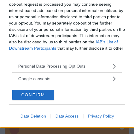
opt-out request is processed you may continue seeing
interest-based ads based on personal information utilized by
us or personal information disclosed to third parties prior to
Baby Sitter
your opt-out. You may separately opt-out of the further
disclosure of your personal information by third parties on the
IAB’s list of downstream participants. This information may
also be disclosed by us to third parties on the
IAB’s List of
Downstream Participants
that may further disclose it to other
third parties.
Parchi
Please note that this website/app uses one or more Google
Personal Data Processing Opt Outs
services and may gather and store information including but
not limited to your visit or usage behaviour. You may click to
Google consents
grant or deny consent to Google and its third-party tags to
use your data for below specified purposes in below Google
CONFIRM
consent section.
Corsi Sportivi per bambini
Data Deletion
Data Access
Privacy Policy