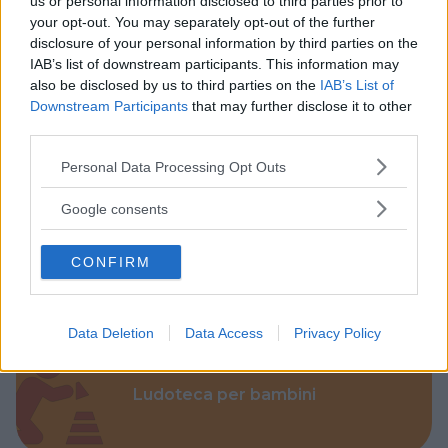
us or personal information disclosed to third parties prior to
your opt-out. You may separately opt-out of the further
disclosure of your personal information by third parties on the
IAB’s list of downstream participants. This information may
also be disclosed by us to third parties on the
IAB’s List of
Downstream Participants
that may further disclose it to other
Parchi
third parties.
Please note that this website/app uses one or more Google
Personal Data Processing Opt Outs
services and may gather and store information including but
not limited to your visit or usage behaviour. You may click to
Google consents
grant or deny consent to Google and its third-party tags to
use your data for below specified purposes in below Google
Corsi Sportivi per bambini
CONFIRM
consent section.
Data Deletion
Data Access
Privacy Policy
Ludoteca per bambini