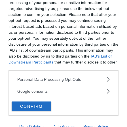
processing of your personal or sensitive information for
targeted advertising by us, please use the below opt-out
section to confirm your selection. Please note that after your
opt-out request is processed you may continue seeing
interest-based ads based on personal information utilized by
Kinderheim
us or personal information disclosed to third parties prior to
your opt-out. You may separately opt-out of the further
disclosure of your personal information by third parties on the
IAB’s list of downstream participants. This information may
also be disclosed by us to third parties on the
IAB’s List of
Downstream Participants
that may further disclose it to other
Baby Sitter
third parties.
Please note that this website/app uses one or more Google
Personal Data Processing Opt Outs
services and may gather and store information including but
not limited to your visit or usage behaviour. You may click to
Google consents
grant or deny consent to Google and its third-party tags to
use your data for below specified purposes in below Google
Parchi
CONFIRM
consent section.
Data Deletion
Data Access
Privacy Policy