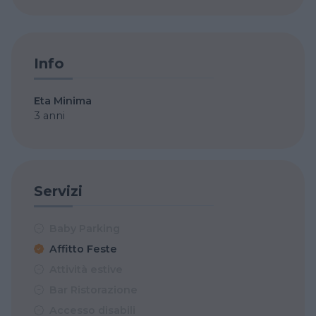
Info
Eta Minima
3 anni
Servizi
Baby Parking
Affitto Feste
Attività estive
Bar Ristorazione
Accesso disabili