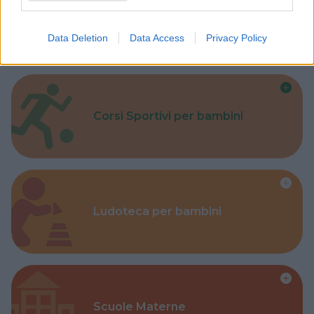
Parchi
Data Deletion
Data Access
Privacy Policy
Corsi Sportivi per bambini
Ludoteca per bambini
Scuole Materne