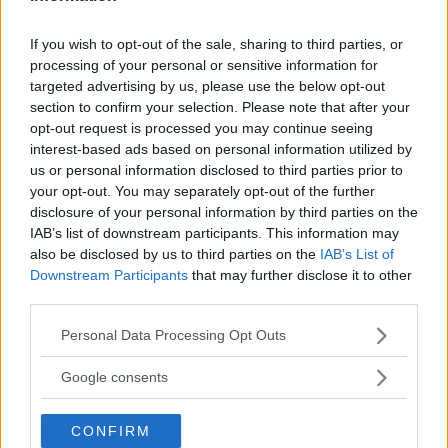
If you wish to opt-out of the sale, sharing to third parties, or
processing of your personal or sensitive information for
Feste
targeted advertising by us, please use the below opt-out
section to confirm your selection. Please note that after your
opt-out request is processed you may continue seeing
interest-based ads based on personal information utilized by
us or personal information disclosed to third parties prior to
your opt-out. You may separately opt-out of the further
Kinderheim
disclosure of your personal information by third parties on the
IAB’s list of downstream participants. This information may
also be disclosed by us to third parties on the
IAB’s List of
Downstream Participants
that may further disclose it to other
third parties.
Please note that this website/app uses one or more Google
Personal Data Processing Opt Outs
Baby Sitter
services and may gather and store information including but
not limited to your visit or usage behaviour. You may click to
Google consents
grant or deny consent to Google and its third-party tags to
use your data for below specified purposes in below Google
CONFIRM
consent section.