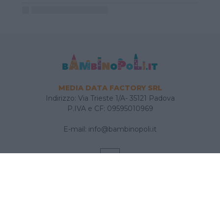
MEDIA DATA FACTORY SRL
Indirizzo: Via Trieste 1/A- 35121 Padova
P.IVA e CF: 09595010969
E-mail:
info@bambinopoli.it
Navigazione