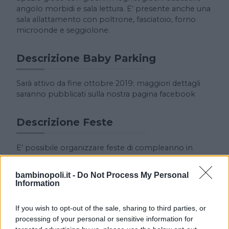
angolo morbidi e sala lettura. E’ presente anche una
sala allattamento con poltrone, fasciatoio, forno
microonde e seggiolone.
Descrizione Baby Parking
Sarà attivo da fine ottobre 2019; maggiori dettagli
saranno pubblicati sulla nostra pagina facebook
Descrizione Feste
E’ possibile organizzare feste di compleanno in
esclusa con l’utilizzo dello spazio gioco oppure feste
personalizzate, a tema e con animazione.
bambinopoli.it -
Do Not Process My Personal
Information
If you wish to opt-out of the sale, sharing to third parties, or
processing of your personal or sensitive information for