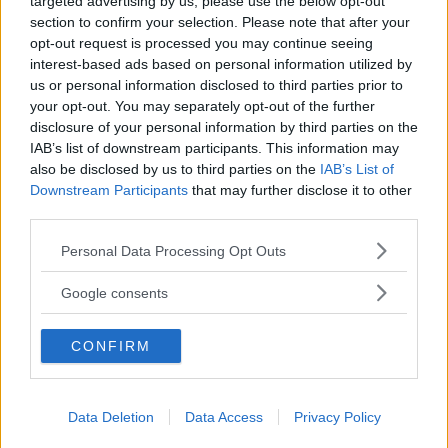
targeted advertising by us, please use the below opt-out
section to confirm your selection. Please note that after your
opt-out request is processed you may continue seeing
Cerca altre strutture
interest-based ads based on personal information utilized by
us or personal information disclosed to third parties prior to
your opt-out. You may separately opt-out of the further
disclosure of your personal information by third parties on the
IAB’s list of downstream participants. This information may
Alberghi
also be disclosed by us to third parties on the
IAB’s List of
Downstream Participants
that may further disclose it to other
third parties.
Please note that this website/app uses one or more Google
Personal Data Processing Opt Outs
services and may gather and store information including but
not limited to your visit or usage behaviour. You may click to
Valigie per il Parto
Google consents
grant or deny consent to Google and its third-party tags to
use your data for below specified purposes in below Google
CONFIRM
consent section.
Data Deletion
Data Access
Privacy Policy
Corsi di Lingua per bambini