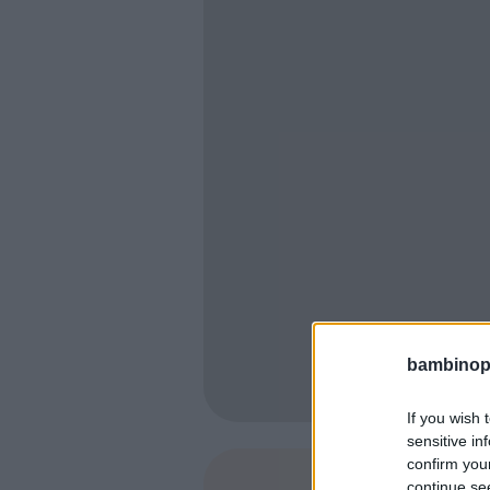
bambinopol
If you wish 
sensitive in
confirm you
continue se