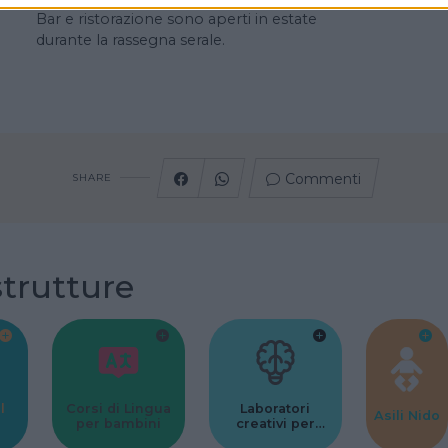
Bar e ristorazione sono aperti in estate
durante la rassegna serale.
Commenti
SHARE
strutture
l
Corsi di Lingua
Laboratori
Asili Nido
per bambini
creativi per
bambini