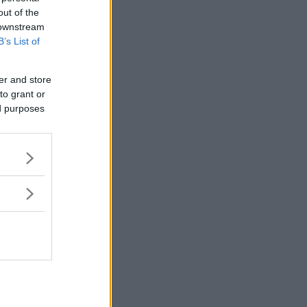
out of the
 downstream
B’s List of
er and store
to grant or
ed purposes