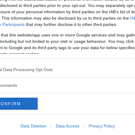
Commenti
disclosed to third parties prior to your opt-out. You may separately opt-
losure of your personal information by third parties on the IAB’s list of
. This information may also be disclosed by us to third parties on the
IA
Participants
that may further disclose it to other third parties.
Tipi di giochi
 that this website/app uses one or more Google services and may gath
including but not limited to your visit or usage behaviour. You may click 
Parco esterno: campo da calcio, parco giochi
 to Google and its third-party tags to use your data for below specifi
(scivolo, altalene..).
ogle consent section.
Vengono organizzati laboratori, spettacoli,
letture e letture animate.
l Data Processing Opt Outs
Descrizione Feste
consents
Affittano il salone centrale ed il parco esterno
per feste di compleanno il sabato e la
CONFIRM
domenica (dalle 15 alle 19).
Bar Ristorazione
Data Deletion
Data Access
Privacy Policy