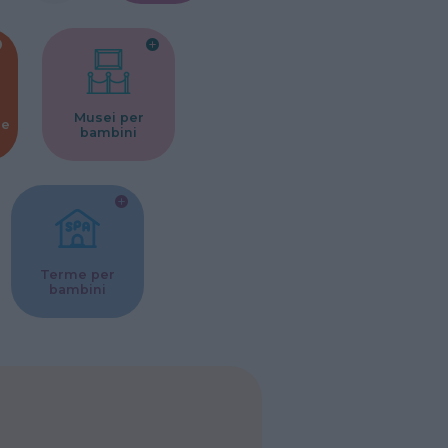
Musei per
ne
bambini
Terme per
bambini