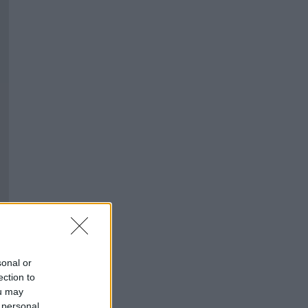
sonal or
ection to
ou may
 personal