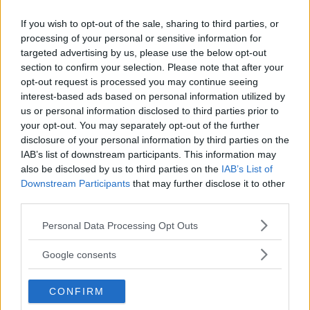
If you wish to opt-out of the sale, sharing to third parties, or
processing of your personal or sensitive information for
targeted advertising by us, please use the below opt-out
section to confirm your selection. Please note that after your
opt-out request is processed you may continue seeing
interest-based ads based on personal information utilized by
us or personal information disclosed to third parties prior to
your opt-out. You may separately opt-out of the further
disclosure of your personal information by third parties on the
IAB’s list of downstream participants. This information may
also be disclosed by us to third parties on the
IAB’s List of
Downstream Participants
that may further disclose it to other
STORIA NATURALE
third parties.
Museo Civico dei fossili
Please note that this website/app uses one or more Google
Personal Data Processing Opt Outs
LOMBARDIA
services and may gather and store information including but
BESANO (VARESE)
not limited to your visit or usage behaviour. You may click to
Google consents
grant or deny consent to Google and its third-party tags to
use your data for below specified purposes in below Google
CONFIRM
consent section.