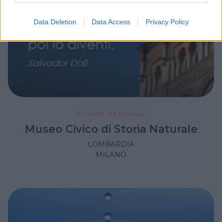
Data Deletion
Data Access
Privacy Policy
STORIA NATURALE
Museo Civico di Storia Naturale
LOMBARDIA
MILANO