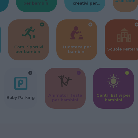
Asili Nido
per bambini
creativi per
bambini
Corsi Sportivi
Ludoteca per
Scuole Mater
per bambini
bambini
Animatori feste
Centri Estivi per
Baby Parking
per bambini
bambini