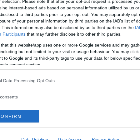
r selection. Please note that after your opt-out request is processed y
eing interest-based ads based on personal information utilized by us or
Commenti
disclosed to third parties prior to your opt-out. You may separately opt-
losure of your personal information by third parties on the IAB’s list of
. This information may also be disclosed by us to third parties on the
IA
Participants
that may further disclose it to other third parties.
Commento
 that this website/app uses one or more Google services and may gath
including but not limited to your visit or usage behaviour. You may click 
Il Children’s Museum Verona è composto da
 to Google and its third-party tags to use your data for below specifi
un’area principale con attività esperienziali, la
ogle consent section.
zona Museum vera e propria, e da una zona
laboratoriale, il ThinkLab. Le due zone si
sviluppano per 1000 mq in totale e sono
l Data Processing Opt Outs
pensate per far interagire l’adulto e il
bambino con le diverse installazioni.
consents
Descrizione Prezzo e Offerte
CONFIRM
0/12 mesi gratuito
12/36 msesi 5 euro
dai 36 mesi 9 euro
Data Deletion
Data Access
Privacy Policy