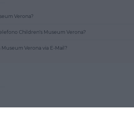
ren's Museum Verona?
Come posso contattare al telefono Children's Museum Verona?
are Children's Museum Verona via E-Mail?