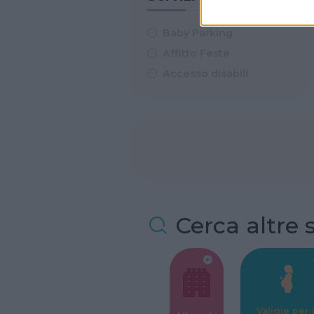
Baby Parking
Affitto Feste
Accesso disabili
Cerca altre 
Valigie per i