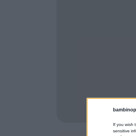
bambinopol
If you wish 
sensitive in