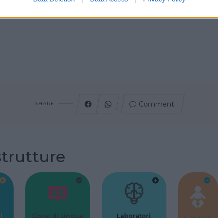
adulto 8 euro
Commenti
SHARE
strutture
l
Corsi di Lingua
Laboratori