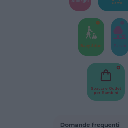
Alberghi
Parto
Baby Sitter
Parchi
Spacci e Outlet
per Bambini
Domande frequenti