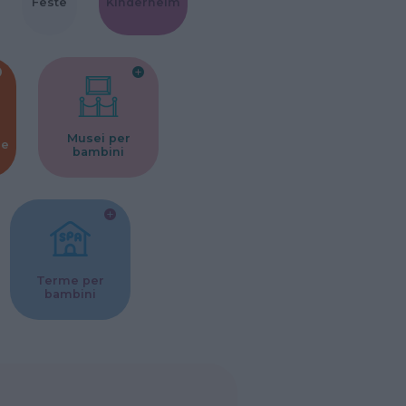
Feste
Kinderheim
Musei per
ne
bambini
Terme per
bambini