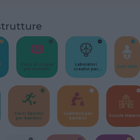
strutture
l
Corsi di Lingua
Laboratori
Asili Nido
per bambini
creativi per
bambini
Corsi Sportivi
Ludoteca per
Scuole Mater
per bambini
bambini