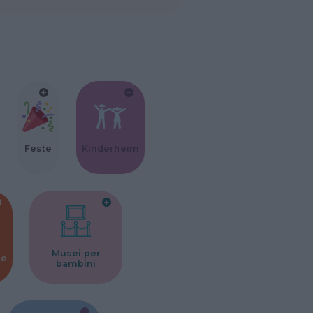
Feste
Kinderheim
Musei per
ne
bambini