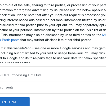
to opt-out of the sale, sharing to third parties, or processing of your per
formation for targeted advertising by us, please use the below opt-out s
r selection. Please note that after your opt-out request is processed y
Commenti
eing interest-based ads based on personal information utilized by us or
disclosed to third parties prior to your opt-out. You may separately opt-
losure of your personal information by third parties on the IAB’s list of
. This information may also be disclosed by us to third parties on the
IA
Commento
Participants
that may further disclose it to other third parties.
 that this website/app uses one or more Google services and may gath
Una delle testimonianze della vita degli antichi
including but not limited to your visit or usage behaviour. You may click 
romani. Sarà emozionante ripercorrerla con i
 to Google and its third-party tags to use your data for below specifi
vostri bambini e imparare la storia di una città
ogle consent section.
che 2000 anni fa era il centro di un grande
impero.
l Data Processing Opt Outs
Servizi
consents
Giardino.
CONFIRM