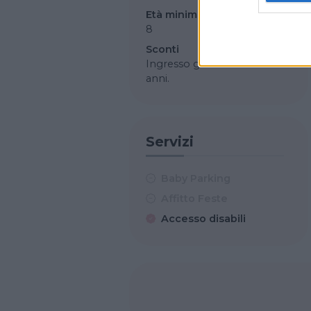
Età minima
8
Sconti
Ingresso gratuito fino a 16
anni.
Servizi
Baby Parking
Affitto Feste
Accesso disabili