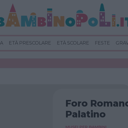
A
ETÀ PRESCOLARE
ETÀ SCOLARE
FESTE
GRA
Foro Romano 
Palatino
MUSEI PER BAMBINI