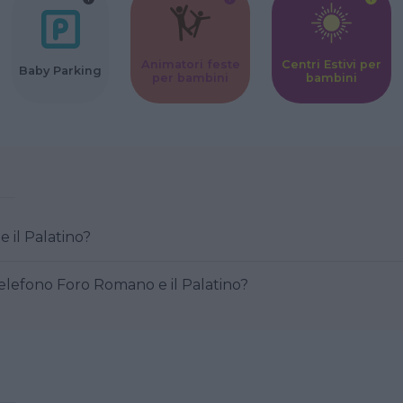
Animatori feste
Centri Estivi per
Baby Parking
per bambini
bambini
mano e il Palatino?
Come posso contattare al telefono Foro Romano e il Palatino?