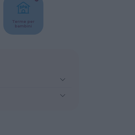
Terme per
bambini