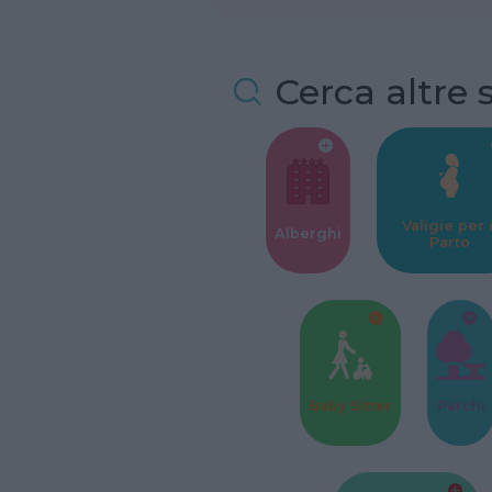
Cerca altre 
Valigie per i
Alberghi
Parto
Baby Sitter
Parchi