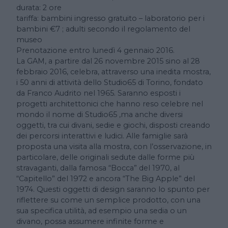
durata: 2 ore
tariffa: bambini ingresso gratuito – laboratorio per i
bambini €7 ; adulti secondo il regolamento del
museo
Prenotazione entro lunedì 4 gennaio 2016.
La GAM, a partire dal 26 novembre 2015 sino al 28
febbraio 2016, celebra, attraverso una inedita mostra,
i 50 anni di attività dello Studio65 di Torino, fondato
da Franco Audrito nel 1965. Saranno esposti i
progetti architettonici che hanno reso celebre nel
mondo il nome di Studio65 ,ma anche diversi
oggetti, tra cui divani, sedie e giochi, disposti creando
dei percorsi interattivi e ludici. Alle famiglie sarà
proposta una visita alla mostra, con l’osservazione, in
particolare, delle originali sedute dalle forme più
stravaganti, dalla famosa “Bocca” del 1970, al
“Capitello” del 1972 e ancora “The Big Apple” del
1974. Questi oggetti di design saranno lo spunto per
riflettere su come un semplice prodotto, con una
sua specifica utilità, ad esempio una sedia o un
divano, possa assumere infinite forme e