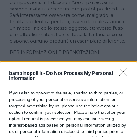
composizioni. In Education Area, i partecipanti
saranno invitati a creare un loro prototipo di seduta.
Sarà interessante osservare come, malgrado la
finalità sia identica per tutti, ovvero la realizzazione di
un modellino dello stesso oggetto, attraverso l’uso
di molteplici materiali … e di tutta la fantasia di cui si
dispone, ognuno produrrà un esemplare differente.
PER INFORMAZIONI E PRENOTAZIONI:
Dipartimento Educazione GAM
Via Magenta 31 Torino
bambinopoli.it -
Do Not Process My Personal
Da lunedì a venerdì, orario 9-13 e 14-16
Information
tel. 011 4436999
If you wish to opt-out of the sale, sharing to third parties, or
didattica@fondazionetorinomusei.it
processing of your personal or sensitive information for
targeted advertising by us, please use the below opt-out
Commento
section to confirm your selection. Please note that after your
opt-out request is processed you may continue seeing
interest-based ads based on personal information utilized by
orino fu la prima città italiana che promosse una
us or personal information disclosed to third parties prior to
raccolta pubblica di arte moderna come parte