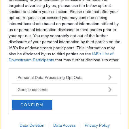
Campi estivi. Per il 2014: “007 Missione Scienza”. Le
targeted advertising by us, please use the below opt-out
attività sono gestite dalla
Cooperativa Myosotis
.
section to confirm your selection. Please note that after your
opt-out request is processed you may continue seeing
interest-based ads based on personal information utilized by
us or personal information disclosed to third parties prior to
your opt-out. You may separately opt-out of the further
disclosure of your personal information by third parties on the
IAB’s list of downstream participants. This information may
also be disclosed by us to third parties on the
IAB’s List of
Cerca altre strutture
Downstream Participants
that may further disclose it to other
third parties.
Please note that this website/app uses one or more Google
Personal Data Processing Opt Outs
services and may gather and store information including but
Alberghi
not limited to your visit or usage behaviour. You may click to
Google consents
grant or deny consent to Google and its third-party tags to
use your data for below specified purposes in below Google
CONFIRM
consent section.
Valigie per il Parto
Data Deletion
Data Access
Privacy Policy