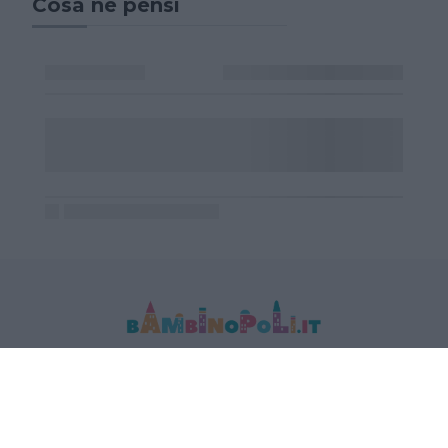
Cosa ne pensi
MEDIA DATA FACTORY SRL
Indirizzo: Via Trieste 1/A- 35121 Padova
P.IVA e CF: 09595010969