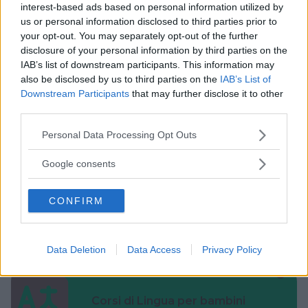
interest-based ads based on personal information utilized by
us or personal information disclosed to third parties prior to
your opt-out. You may separately opt-out of the further
Cerca altre strutture
disclosure of your personal information by third parties on the
IAB’s list of downstream participants. This information may
also be disclosed by us to third parties on the
IAB’s List of
Downstream Participants
that may further disclose it to other
third parties.
Alberghi
Please note that this website/app uses one or more Google
Personal Data Processing Opt Outs
services and may gather and store information including but
not limited to your visit or usage behaviour. You may click to
Google consents
grant or deny consent to Google and its third-party tags to
use your data for below specified purposes in below Google
CONFIRM
consent section.
Valigie per il Parto
Data Deletion
Data Access
Privacy Policy
Corsi di Lingua per bambini