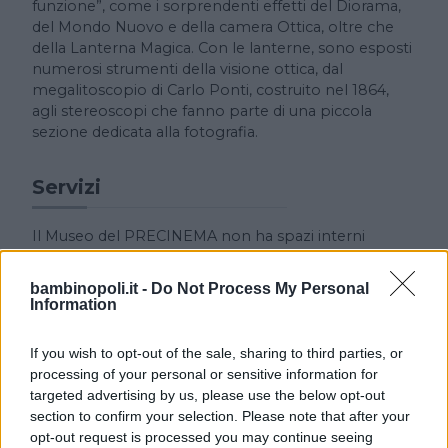
funzione”, come i sorprendenti effetti del Diorama,
del Mondo Nuovo e della camera Ottica, oltre che
della Lanterna Magica. Con le lanterne, sono esposti
numerosi strumenti della visione ottica, dal
megalitoscopio di Carlo Ponti, costruito nel 1864,
agli stereoscopi che fanno parte di una piccola
sezione dedicata alla fotografia.
Servizi
Il Museo del PRECINEMA non ha spazi interni
sufficienti per la realizzazione di laboratori didattici, è
stata quindi realizzata una pubblicazione il
bambinopoli.it -
Do Not Process My Personal
“Quaderno per la didattica del linguaggio visivo”, che
Information
viene data in omaggio all’insegnante in visita guidata
al museo.
If you wish to opt-out of the sale, sharing to third parties, or
processing of your personal or sensitive information for
targeted advertising by us, please use the below opt-out
section to confirm your selection. Please note that after your
opt-out request is processed you may continue seeing