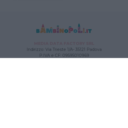
MEDIA DATA FACTORY SRL
Indirizzo: Via Trieste 1/A- 35121 Padova
P.IVA e CF: 09595010969
E-mail:
info@bambinopoli.it
Navigazione
Concepire