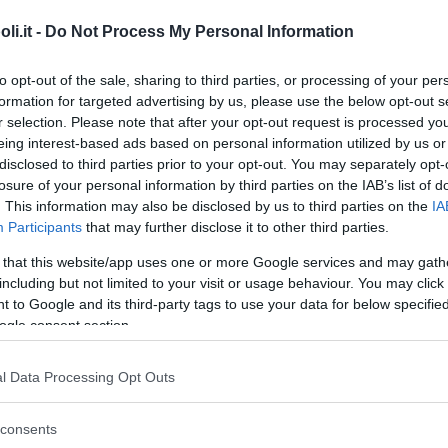
i.it -
Do Not Process My Personal Information
to opt-out of the sale, sharing to third parties, or processing of your per
formation for targeted advertising by us, please use the below opt-out s
Commenti
r selection. Please note that after your opt-out request is processed y
eing interest-based ads based on personal information utilized by us or
disclosed to third parties prior to your opt-out. You may separately opt-
losure of your personal information by third parties on the IAB’s list of
Sezioni Principali
. This information may also be disclosed by us to third parties on the
IA
Participants
that may further disclose it to other third parties.
Primo Impero. Secondo Impero. Famiglia
 that this website/app uses one or more Google services and may gath
Bonaparte
including but not limited to your visit or usage behaviour. You may click 
 to Google and its third-party tags to use your data for below specifi
Commento
ogle consent section.
Curiosità, capolavori, scritture di questo storico
l Data Processing Opt Outs
personaggio che tutti i bambini hanno
conosciuto attraverso i libri di testo scolastici.
consents
Incontri didattici e propedeutici e visite