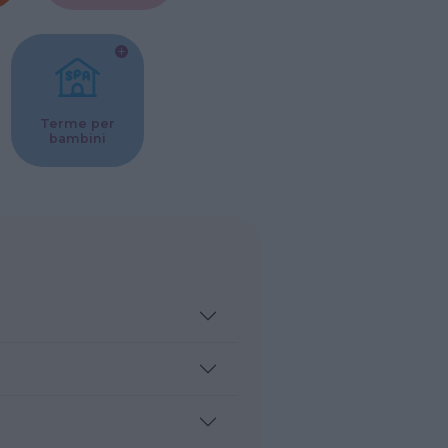
Terme per
bambini