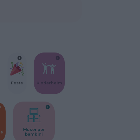
Feste
Kinderheim
Musei per
ne
bambini