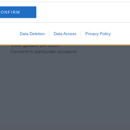
guidate per tutte le scuole di ogni ordine e
grado.
CONFIRM
Servizi
Data Deletion
Data Access
Privacy Policy
Visite guidate per scolaresche
Visite guidate per adulti
Concerti in particolari occasioni.