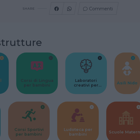
Commenti
SHARE
strutture
l
Corsi di Lingua
Laboratori
Asili Nido
per bambini
creativi per
bambini
Corsi Sportivi
Ludoteca per
Scuole Mater
per bambini
bambini