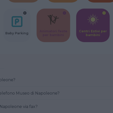
Animatori feste
Centri Estivi per
Baby Parking
per bambini
bambini
i Napoleone?
Come posso contattare al telefono Museo di Napoleone?
e Museo di Napoleone via fax?