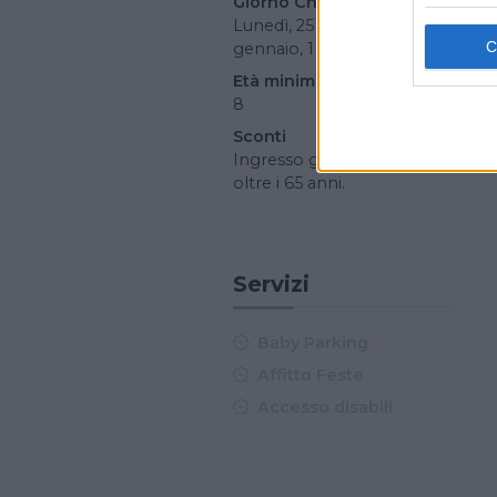
Giorno Chiusura
Lunedì, 25 dicembre, 1
gennaio, 1 maggio
Età minima
8
Sconti
Ingresso gratuito sotto i 18 e
oltre i 65 anni.
Servizi
Baby Parking
Affitto Feste
Accesso disabili