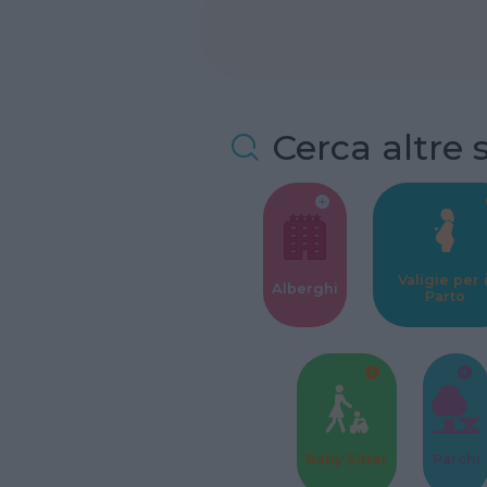
Cerca altre 
Valigie per i
Alberghi
Parto
Baby Sitter
Parchi