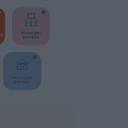
Musei per
ne
bambini
Terme per
bambini