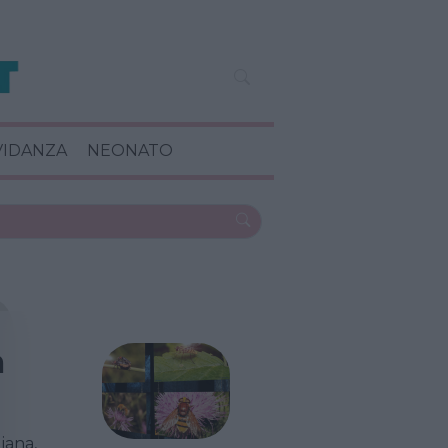
VIDANZA
NEONATO
a
iana,