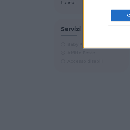
Lunedì
Servizi
Baby Parking
Affitto Feste
Accesso disabili