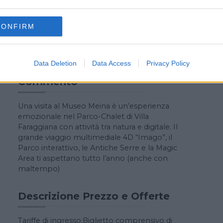
PARCO INTERATTIVO
MAGIC AREA TRA GIOCHI INTERATTIVI E
CONFIRM
CREATIVITA’
ANTICHE SERRE DI VILLA FARAGGIANA
Data Deletion
Data Access
Privacy Policy
Commento
Una visita al Museo Meina è un’esperienza
emozionale nel Parco-Chalet di Villa
Faraggiana con attività tra natura e digitale. Il
grande viaggio multimediale 4D “Imago”, il
Parco interattivo, le Antiche Serre e la Magic
Area ti aspettano tutto l’anno (anche con
maltempo)
Descrizione Prezzo e Offerte
Tariffe di ingresso:Biglietto comprensivo di