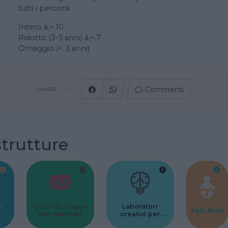
tutti i percorsi
Intero â‚¬ 10
Ridotto (3-5 anni) â‚¬ 7
Omaggio (< 3 anni)
Commenti
SHARE
strutture
l
Corsi di Lingua
Laboratori
Asili Nido
per bambini
creativi per
bambini