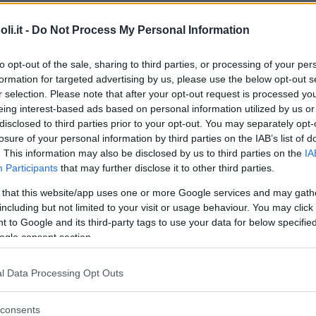
i.it -
Do Not Process My Personal Information
to opt-out of the sale, sharing to third parties, or processing of your per
Commenti
formation for targeted advertising by us, please use the below opt-out s
r selection. Please note that after your opt-out request is processed y
eing interest-based ads based on personal information utilized by us or
disclosed to third parties prior to your opt-out. You may separately opt-
losure of your personal information by third parties on the IAB’s list of
Sezioni Principali
. This information may also be disclosed by us to third parties on the
IA
Participants
that may further disclose it to other third parties.
Il Museo Meina è il cultural park del Lago
 that this website/app uses one or more Google services and may gath
Maggiore.
including but not limited to your visit or usage behaviour. You may click 
Un micro mondo per scoprire natura ed
 to Google and its third-party tags to use your data for below specifi
esplorazioni con linguaggi multimediali nello
ogle consent section.
splendido complesso storico del Parco dello
Chalet di Villa Faraggiana.
Un’esperienza tra cultura, storia, allestimenti
l Data Processing Opt Outs
digitali 4.0. e ambiente per tutta la famiglia!
IMAGO: VIAGGIO MULTIMEDIALE 4D
consents