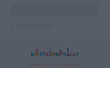
MEDIA DATA FACTORY SRL
Indirizzo: Via Trieste 1/A- 35121 Padova
P.IVA e CF: 09595010969
E-mail:
info@bambinopoli.it