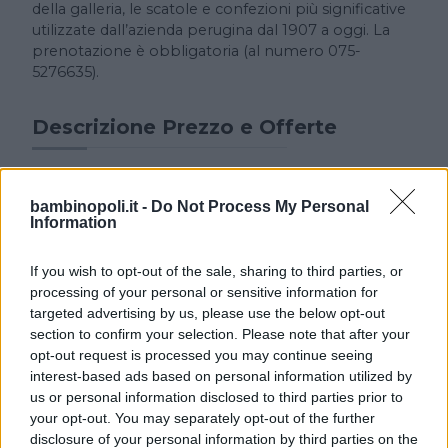
della galleria, le scatole e confezioni più significative
utilizzate dall’azienda perugina dal 1907 a oggi. La
prenotazione è obbligatoria (al numero 075-
5276635).
Descrizione Prezzo e Offerte
Ingresso gratuito.
bambinopoli.it -
Do Not Process My Personal
Information
If you wish to opt-out of the sale, sharing to third parties, or
processing of your personal or sensitive information for
targeted advertising by us, please use the below opt-out
section to confirm your selection. Please note that after your
Cerca altre strutture
opt-out request is processed you may continue seeing
interest-based ads based on personal information utilized by
us or personal information disclosed to third parties prior to
your opt-out. You may separately opt-out of the further
disclosure of your personal information by third parties on the