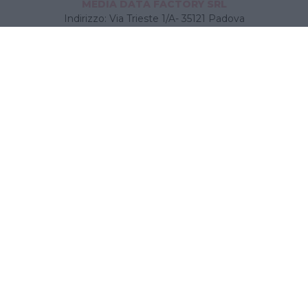
MEDIA DATA FACTORY SRL
Indirizzo: Via Trieste 1/A- 35121 Padova
P.IVA e CF: 09595010969
E-mail:
info@bambinopoli.it
Navigazione
Concepire
Donna
Età Prescolare
Età Scolare
Feste
Gravidanza
Neonato